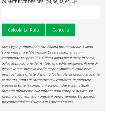
QUANTE RATE DESIDERI (24, 36, 48, 60, ...)*
Calcola La Rata
Cancella
Messaggio pubblicitario con finalità promozionale. I valori
sono indicativi e IVA inclusa. La rata finanziaria non
comprende le spese RID. Offerta valida per il mese in corso.
Salvo approvazione dell'istituto di credito erogante. Al fine di
gestire le sue spese in modo responsabile e di conoscere
eventuali altre offerte disponibili, l'Istituto di Credito erogante
le ricorda, prima di sottoscrivere il contratto, di prendere
visione di tutte le condizioni economiche e contrattuali,
facendo riferimento alle Informazioni Europee di Base sul
Credito ai Consumatori presso il punto vendita. Documenti
precontrattuali/assicurativi in Concessionaria.