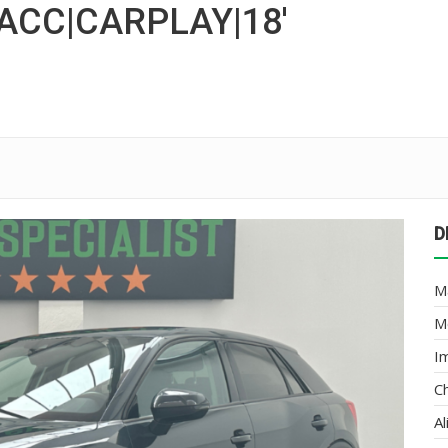
ACC|CARPLAY|18′
D
M
M
I
C
A