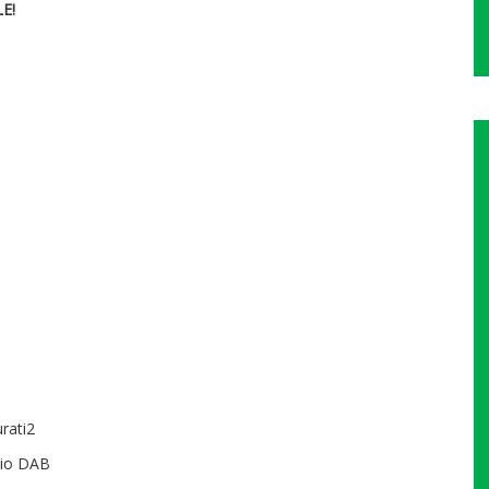
E!
urati2
dio DAB