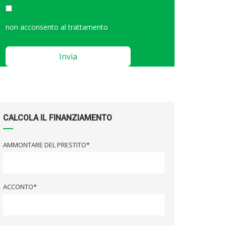
non acconsento al trattamento
Please
leave
this
field
empty.
CALCOLA IL FINANZIAMENTO
AMMONTARE DEL PRESTITO*
ACCONTO*