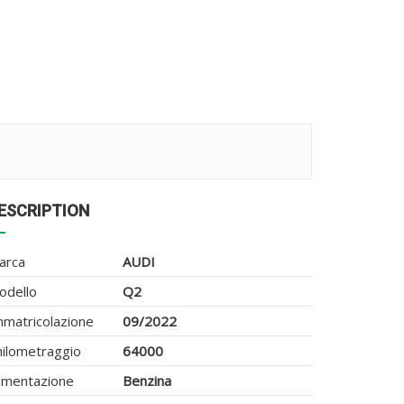
ESCRIPTION
arca
AUDI
odello
Q2
mmatricolazione
09/2022
hilometraggio
64000
limentazione
Benzina