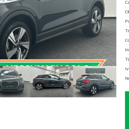
C
Ci
P
T
C
In
Ti
I
N