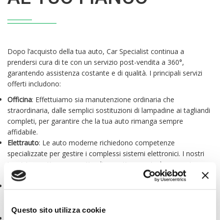
Dopo l’acquisto della tua auto, Car Specialist continua a
prendersi cura di te con un servizio post-vendita a 360°,
garantendo assistenza costante e di qualità. I principali servizi
offerti includono:
Officina
: Effettuiamo sia manutenzione ordinaria che
straordinaria, dalle semplici sostituzioni di lampadine ai tagliandi
completi, per garantire che la tua auto rimanga sempre
affidabile.
Elettrauto
: Le auto moderne richiedono competenze
specializzate per gestire i complessi sistemi elettronici. I nostri
tecnici esperti sono pronti a diagnosticare e risolvere ogni
problema elettronico.
Carrozzeria
: In caso di piccoli incidenti o danni alla carrozzeria,
siamo pronti a intervenire rapidamente per riparare la tua auto e
riportarla in perfette condizioni.
Questo sito utilizza cookie
Gommista
: La sicurezza su strada parte dalle gomme. Offriamo