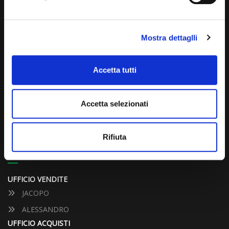
Via Giuditta Pasta 2, Como (CO) 22100
Mostra dettaglli
(+39) 031 431 3066
info@carspecialist.eu
Accetta tutti
Dal Lunedì al Venerdì: 09:00 - 12:30 | 14:00 - 19:00
Sabato: 09:00 - 12:30
Accetta selezionati
Domenica: chiuso
Rifiuta
CONTATTA UN CONSULENTE
UFFICIO VENDITE
JACOPO
ALESSANDRO
UFFICIO ACQUISTI