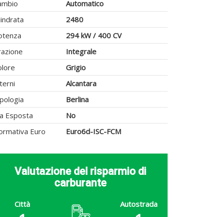
ambio
Automatico
lindrata
2480
otenza
294 kW / 400 CV
razione
Integrale
olore
Grigio
terni
Alcantara
pologia
Berlina
va Esposta
No
ormativa Euro
Euro6d-ISC-FCM
Valutazione del risparmio di
carburante
Città
Autostrada