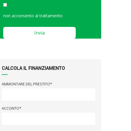
non acconsento al trattamento
Please
leave
this
field
empty.
CALCOLA IL FINANZIAMENTO
AMMONTARE DEL PRESTITO*
ACCONTO*