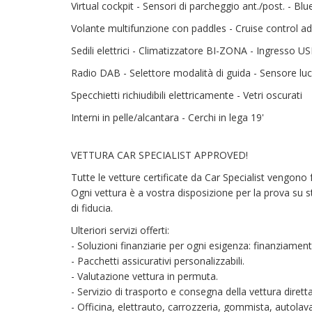
Virtual cockpit - Sensori di parcheggio ant./post. - Bl
Volante multifunzione con paddles - Cruise control ad
Sedili elettrici - Climatizzatore BI-ZONA - Ingresso U
Radio DAB - Selettore modalità di guida - Sensore luc
Specchietti richiudibili elettricamente - Vetri oscurati
Interni in pelle/alcantara - Cerchi in lega 19'
VETTURA CAR SPECIALIST APPROVED!
Tutte le vetture certificate da Car Specialist vengono 
Ogni vettura è a vostra disposizione per la prova su s
di fiducia.
Ulteriori servizi offerti:
- Soluzioni finanziarie per ogni esigenza: finanziamenti
- Pacchetti assicurativi personalizzabili.
- Valutazione vettura in permuta.
- Servizio di trasporto e consegna della vettura diret
- Officina, elettrauto, carrozzeria, gommista, autolava