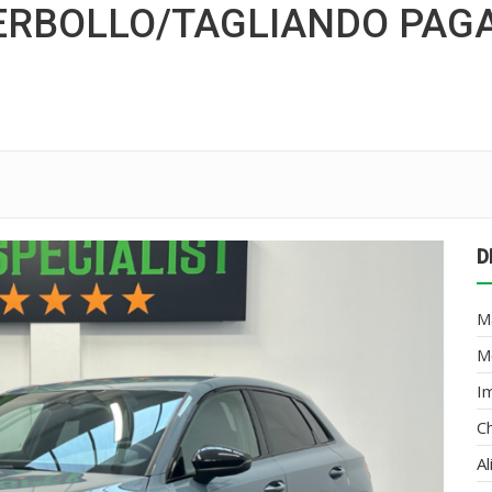
ERBOLLO/TAGLIANDO PAGA
D
M
M
I
C
A