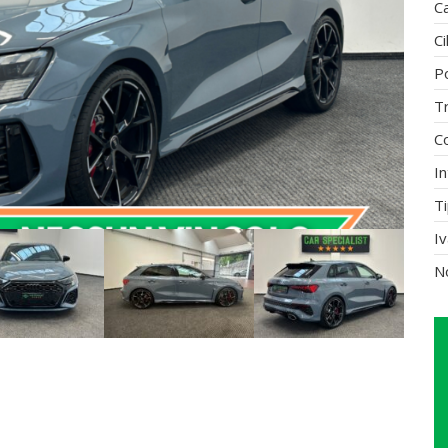
C
Ci
P
T
C
In
Ti
I
N