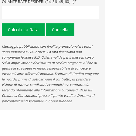
QUANTE RATE DESIDERI (24, 36, 48, 60, ...)*
Calcola La Rata
Cancella
Messaggio pubblicitario con finalità promozionale. I valori
sono indicativi e IVA inclusa. La rata finanziaria non
comprende le spese RID. Offerta valida per il mese in corso.
Salvo approvazione dell'istituto di credito erogante. Al fine di
gestire le sue spese in modo responsabile e di conoscere
eventuali altre offerte disponibili, l'Istituto di Credito erogante
le ricorda, prima di sottoscrivere il contratto, di prendere
visione di tutte le condizioni economiche e contrattuali,
facendo riferimento alle Informazioni Europee di Base sul
Credito ai Consumatori presso il punto vendita. Documenti
precontrattuali/assicurativi in Concessionaria.