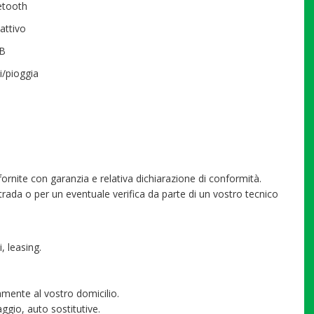
uetooth
attivo
SB
i/pioggia
fornite con garanzia e relativa dichiarazione di conformità.
trada o per un eventuale verifica da parte di un vostro tecnico
, leasing.
tamente al vostro domicilio.
ggio, auto sostitutive.