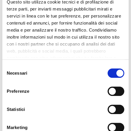
Questo sito utilizza cookie tecnici e di profilazione di
Car Specialist S.r.l. declina ogni responsabilità per eventuali
terze parti, per inviarti messaggi pubblicitari mirati e
involontarie incongruenze che non rappresentano in alcun modo
servizi in linea con le tue preferenze, per personalizzare
un impegno contrattuale.
contenuti ed annunci, per fornire funzionalità dei social
media e per analizzare il nostro traffico. Condividiamo
EQUIPAGGIAMENTO
inoltre informazioni sul modo in cui utilizza il nostro sito
con i nostri partner che si occupano di analisi dei dati
web, pubblicità e social media, i quali potrebbero
combinarle con altre informazioni che ha fornito loro o
Valutazione del risparmio di
che hanno raccolto dal suo utilizzo dei loro servizi. La
carburante
Consent
mera chiusura del banner non comporta l’accettazione
Necessari
Selection
Città
Autostrada
dei cookie e atre tecnologie. Vedi la nostra
cookie
policy
.
1
1
Preferenze
Il consenso può essere espresso cliccando "Accetto
tutti” o selezionando le diverse categorie di cookies
Statistici
Marketing