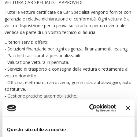
VETTURA CAR SPECIALIST APPROVED!
Tutte le vetture certificate da Car Specialist vengono fornite con
garanzia e relativa dichiarazione di conformità. Ogni vettura è a
vostra disposizione per la prova su strada o per un eventuale
verifica da parte di un vostro tecnico di fiducia.
Ulteriori servizi offerti:
- Soluzioni finanziarie per ogni esigenza: finanziamenti, leasing.
- Pacchetti assicurativi personalizzabili.
- Valutazione vettura in permuta.
- Servizio di trasporto e consegna della vettura direttamente al
vostro domicilio.
- Officina, elettrauto, carrozzeria, gommista, autolavaggio, auto
sostitutive.
- Gestione pratiche automobilistiche.
- Servizio navetta dalla stazione ferroviaria.
Da Car Specialist potete anche soltanto vendere la vostra auto.
Possiamo acquistarla direttamente, fornendo la nostra
valutazione d’acquisto in tempo reale oppure gestirla in conto
Questo sito utilizza cookie
vendita, inserendola sui nostri portali.