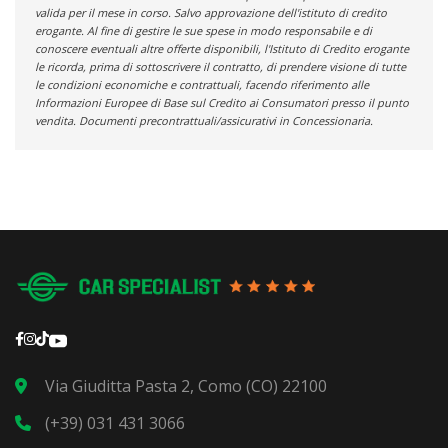
valida per il mese in corso. Salvo approvazione dell'istituto di credito
erogante. Al fine di gestire le sue spese in modo responsabile e di
conoscere eventuali altre offerte disponibili, l'Istituto di Credito erogante
le ricorda, prima di sottoscrivere il contratto, di prendere visione di tutte
le condizioni economiche e contrattuali, facendo riferimento alle
Informazioni Europee di Base sul Credito ai Consumatori presso il punto
vendita. Documenti precontrattuali/assicurativi in Concessionaria.
Via Giuditta Pasta 2, Como (CO) 22100
(+39) 031 431 3066