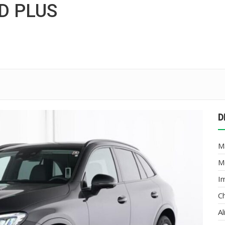
D PLUS
D
M
M
I
C
A