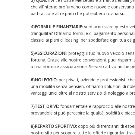
3) QUALITA’ :
le nostre Mercedes e Smart aziendali J
che all’interno profumano come nuove e conservano 
battitacco e altre parti che potrebbero rovinarsi.
4)FORMULE FINANZIARIE:
vuoi acquistare questo vei
tranquillità? Offriamo formule di pagamento personali
classici ai piani di leasing, per soddisfare ogni tua es
5)ASSICURAZIONI:
proteggi il tuo nuovo veicolo sen
fortuna. Grazie alle nostre convenzioni, puoi risparmi
a una normale assicurazione. Servizio attivo anche p
6)NOLEGGIO:
per privati, aziende e professionisti ch
una mobilità senza pensieri, offriamo soluzioni di no
vantaggi unici oltre al nostro servizio di noleggio a 
7)TEST DRIVE:
fondamentale è l’approccio alle nostr
provandole si può percepire la qualità, solidità e piace
8)REPARTO SPORTIVO:
dopo più di trent'anni di espe
nostro sito per scoprire tutte le offerte riguardanti s