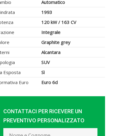
ambio
Automatico
lindrata
1993
otenza
120 kW / 163 CV
razione
Integrale
olore
Graphite grey
terni
Alcantara
pologia
SUV
va Esposta
Sì
ormativa Euro
Euro 6d
CONTATTACI PER RICEVERE UN
PREVENTIVO PERSONALIZZATO