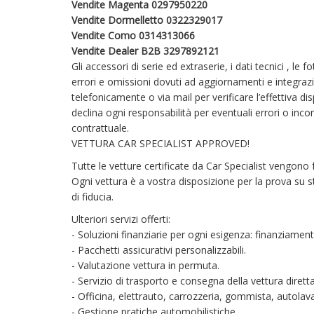
Vendite Magenta 0297950220
Vendite Dormelletto 0322329017
Vendite Como 0314313066
Vendite Dealer B2B 3297892121
Gli accessori di serie ed extraserie, i dati tecnici , le
errori e omissioni dovuti ad aggiornamenti e integrazion
telefonicamente o via mail per verificare l’effettiva di
declina ogni responsabilità per eventuali errori o i
contrattuale.
VETTURA CAR SPECIALIST APPROVED!
Tutte le vetture certificate da Car Specialist vengono 
Ogni vettura è a vostra disposizione per la prova su s
di fiducia.
Ulteriori servizi offerti:
- Soluzioni finanziarie per ogni esigenza: finanziamenti
- Pacchetti assicurativi personalizzabili.
- Valutazione vettura in permuta.
- Servizio di trasporto e consegna della vettura diret
- Officina, elettrauto, carrozzeria, gommista, autolava
- Gestione pratiche automobilistiche.