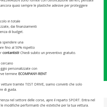
AHRESWAGEN sono fornite con certificazione dei km, pensate
ancora quasi sempre le plastiche adesive per proteggere
colo in totale
zzate, dai finanziamenti
igenza di budget.
za spendere una
are fino al 50% rispetto
er
contantisti
! Chiedi subito un preventivo gratuito.
e cercano
leggio personalizzate con
breve termine
ECOMPANY-RENT
e vetture tramite TEST DRIVE, siamo convinti che solo
re di guida.
rienza nel settore delle corse, apre il reparto SPORT. Entra nel
ia le modifiche performanti che estetiche per la tua vettura.