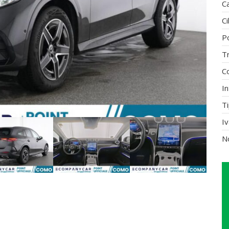
C
Ci
P
T
C
In
Ti
I
N