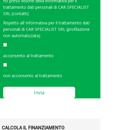
ho preso visione della
informativa per il
trattamento dati personali di CAR SPECIALIST
SRL (contatti)
Rispetto all’
informativa per il trattamento dati
personali di CAR SPECIALIST SRL (profilazione
non automatizzata)
<
acconsento al trattamento
non acconsento al trattamento
Please
leave
this
field
empty.
CALCOLA IL FINANZIAMENTO