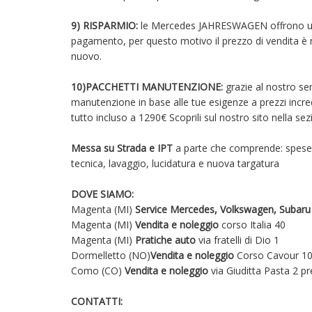
9) RISPARMIO:
le Mercedes JAHRESWAGEN offrono una li
pagamento, per questo motivo il prezzo di vendita è 
nuovo.
10)PACCHETTI MANUTENZIONE:
grazie al nostro s
manutenzione in base alle tue esigenze a prezzi incre
tutto incluso a 1290€ Scoprili sul nostro sito nella sez
Messa su Strada e IPT
a parte che comprende: spese d
tecnica, lavaggio, lucidatura e nuova targatura
DOVE SIAMO:
Magenta (MI)
Service Mercedes, Volkswagen, Subaru
Magenta (MI)
Vendita e noleggio
corso Italia 40
Magenta (MI)
Pratiche auto
via fratelli di Dio 1
Dormelletto (NO)
Vendita e noleggio
Corso Cavour 10
Como (CO)
Vendita e noleggio
via Giuditta Pasta 2 pr
CONTATTI: