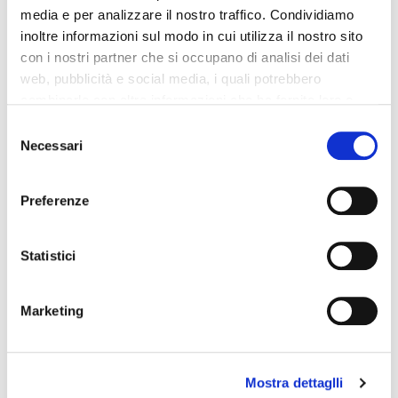
media e per analizzare il nostro traffico. Condividiamo
Valutazione del risparmio di
inoltre informazioni sul modo in cui utilizza il nostro sito
carburante
con i nostri partner che si occupano di analisi dei dati
web, pubblicità e social media, i quali potrebbero
Città
Autostrada
combinarle con altre informazioni che ha fornito loro o
1
1
che hanno raccolto dal suo utilizzo dei loro servizi. La
Consent
mera chiusura del banner non comporta l’accettazione
Necessari
Selection
dei cookie e atre tecnologie. Vedi la nostra
cookie
policy
.
Preferenze
Il consenso può essere espresso cliccando "Accetto
CONTATTACI PER RICEVERE UN
tutti” o selezionando le diverse categorie di cookies
Statistici
PREVENTIVO PERSONALIZZATO
Marketing
Mostra dettaglli