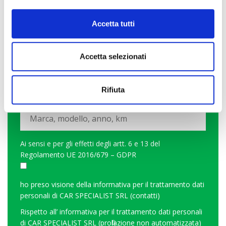
Accetta tutti
Accetta selezionati
PERMUTA? SCOPRI QUANTO VALE LA TUA
Rifiuta
AUTO
Ai sensi e per gli effetti degli artt. 6 e 13 del
Regolamento UE 2016/679 – GDPR
ho preso visione della
informativa per il trattamento dati
personali di CAR SPECIALIST SRL (contatti)
Rispetto all’
informativa per il trattamento dati personali
di CAR SPECIALIST SRL (profilazione non automatizzata)