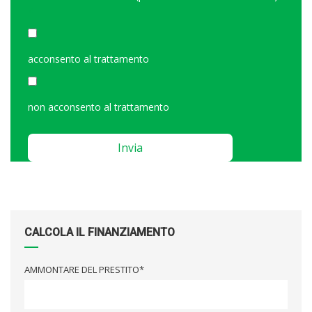
<
acconsento al trattamento
non acconsento al trattamento
Please
leave
this
field
empty.
CALCOLA IL FINANZIAMENTO
AMMONTARE DEL PRESTITO*