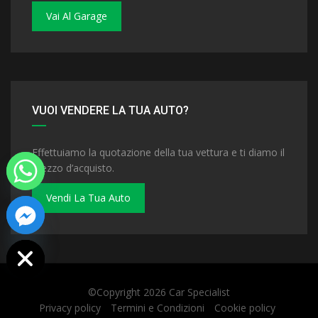
Vai Al Garage
VUOI VENDERE LA TUA AUTO?
Effettuiamo la quotazione della tua vettura e ti diamo il
prezzo d’acquisto.
Vendi La Tua Auto
 chaty
©Copyright 2026
Car Specialist
Privacy policy
Termini e Condizioni
Cookie policy