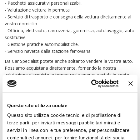
- Pacchetti assicurativi personalizzabili.
- Valutazione vettura in permuta.
- Servizio di trasporto e consegna della vettura direttamente al
vostro domicilio.
- Officina, elettrauto, carrozzeria, gommista, autolavaggio, auto
sostitutive.
- Gestione pratiche automobilistiche.
- Servizio navetta dalla stazione ferroviaria.
Da Car Specialist potete anche soltanto vendere la vostra auto.
Possiamo acquistarla direttamente, fornendo la nostra
valutazione d’acquisto in tempo reale oppure gestirla in conto
vendita, inserendola sui nostri portali.
Car Specialist S.r.l. declina ogni responsabilità per eventuali
involontarie incongruenze che non rappresentano in alcun modo
un impegno contrattuale.
Questo sito utilizza cookie
Questo sito utilizza cookie tecnici e di profilazione di
EQUIPAGGIAMENTO
terze parti, per inviarti messaggi pubblicitari mirati e
servizi in linea con le tue preferenze, per personalizzare
contenuti ed annunci, per fornire funzionalità dei social