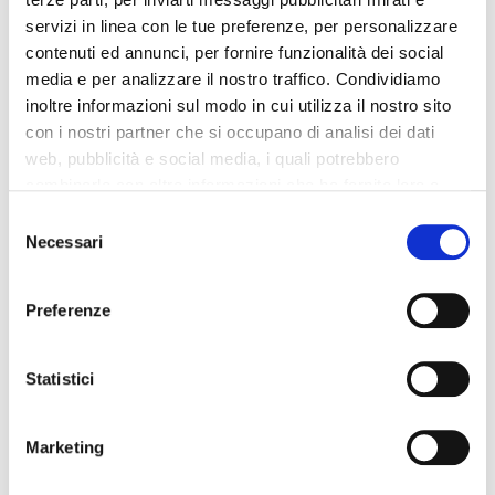
servizi in linea con le tue preferenze, per personalizzare
contenuti ed annunci, per fornire funzionalità dei social
EQUIPAGGIAMENTO
media e per analizzare il nostro traffico. Condividiamo
inoltre informazioni sul modo in cui utilizza il nostro sito
con i nostri partner che si occupano di analisi dei dati
Valutazione del risparmio di
web, pubblicità e social media, i quali potrebbero
carburante
combinarle con altre informazioni che ha fornito loro o
che hanno raccolto dal suo utilizzo dei loro servizi. La
Consent
Città
Autostrada
mera chiusura del banner non comporta l’accettazione
Necessari
Selection
1
1
dei cookie e atre tecnologie. Vedi la nostra
cookie
policy
.
Preferenze
Il consenso può essere espresso cliccando "Accetto
tutti” o selezionando le diverse categorie di cookies
Statistici
CONTATTACI PER RICEVERE UN
Marketing
PREVENTIVO PERSONALIZZATO