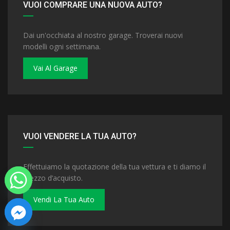
VUOI COMPRARE UNA NUOVA AUTO?
Dai un'occhiata al nostro garage. Troverai nuovi
modelli ogni settimana.
Vai Al Garage
VUOI VENDERE LA TUA AUTO?
Effettuiamo la quotazione della tua vettura e ti diamo il
prezzo d’acquisto.
Vendi La Tua Auto
 chaty