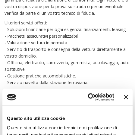
vostra disposizione per la prova su strada o per un eventuale
verifica da parte di un vostro tecnico di fiducia.
Ulteriori servizi offerti:
- Soluzioni finanziarie per ogni esigenza: finanziamenti, leasing.
- Pacchetti assicurativi personalizzabili.
- Valutazione vettura in permuta.
- Servizio di trasporto e consegna della vettura direttamente al
vostro domicilio.
- Officina, elettrauto, carrozzeria, gommista, autolavaggio, auto
sostitutive.
- Gestione pratiche automobilistiche.
- Servizio navetta dalla stazione ferroviaria.
Da Car Specialist potete anche soltanto vendere la vostra auto.
Possiamo acquistarla direttamente, fornendo la nostra
valutazione d’acquisto in tempo reale oppure gestirla in conto
vendita, inserendola sui nostri portali.
Questo sito utilizza cookie
Car Specialist S.r.l. declina ogni responsabilità per eventuali
Questo sito utilizza cookie tecnici e di profilazione di
involontarie incongruenze che non rappresentano in alcun modo
un impegno contrattuale.
terze parti, per inviarti messaggi pubblicitari mirati e