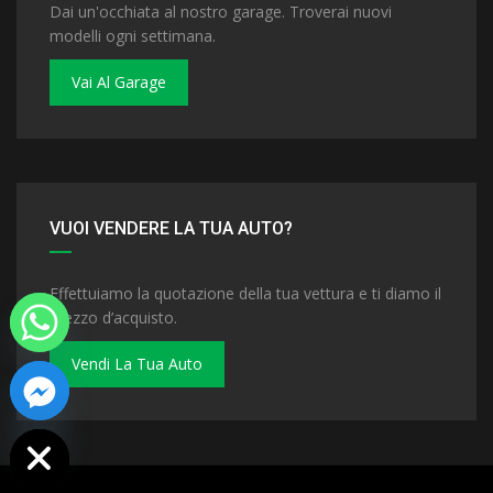
Dai un'occhiata al nostro garage. Troverai nuovi
modelli ogni settimana.
Vai Al Garage
VUOI VENDERE LA TUA AUTO?
Effettuiamo la quotazione della tua vettura e ti diamo il
prezzo d’acquisto.
Vendi La Tua Auto
 chaty