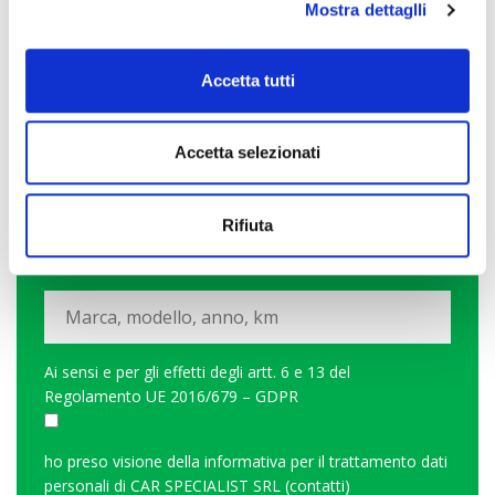
Mostra dettaglli
Accetta tutti
Accetta selezionati
Rifiuta
PERMUTA? SCOPRI QUANTO VALE LA TUA
AUTO
Ai sensi e per gli effetti degli artt. 6 e 13 del
Regolamento UE 2016/679 – GDPR
ho preso visione della
informativa per il trattamento dati
personali di CAR SPECIALIST SRL (contatti)