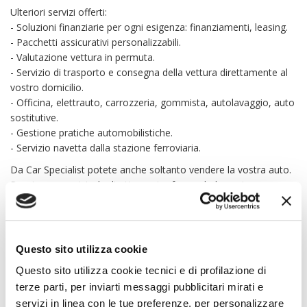
Ulteriori servizi offerti:
- Soluzioni finanziarie per ogni esigenza: finanziamenti, leasing.
- Pacchetti assicurativi personalizzabili.
- Valutazione vettura in permuta.
- Servizio di trasporto e consegna della vettura direttamente al
vostro domicilio.
- Officina, elettrauto, carrozzeria, gommista, autolavaggio, auto
sostitutive.
- Gestione pratiche automobilistiche.
- Servizio navetta dalla stazione ferroviaria.
Da Car Specialist potete anche soltanto vendere la vostra auto.
Possiamo acquistarla direttamente, fornendo la nostra
valutazione d’acquisto in tempo reale oppure gestirla in conto
vendita, inserendola sui nostri portali.
Car Specialist S.r.l. declina ogni responsabilità per eventuali
Questo sito utilizza cookie
involontarie incongruenze che non rappresentano in alcun modo
un impegno contrattuale.
Questo sito utilizza cookie tecnici e di profilazione di
terze parti, per inviarti messaggi pubblicitari mirati e
servizi in linea con le tue preferenze, per personalizzare
EQUIPAGGIAMENTO