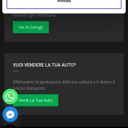
Rifiuta
Dai un'occhiata al nostro garage. Troverai nuovi
modelli ogni settimana.
Vai Al Garage
VUOI VENDERE LA TUA AUTO?
Effettuiamo la quotazione della tua vettura e ti diamo il
prezzo d’acquisto.
Vendi La Tua Auto
 chaty