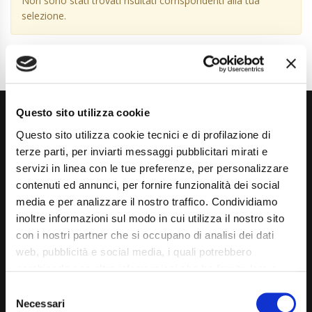
Non sono stati trovati risultati corrispondenti alla tua
selezione.
Questo sito utilizza cookie
Questo sito utilizza cookie tecnici e di profilazione di
terze parti, per inviarti messaggi pubblicitari mirati e
servizi in linea con le tue preferenze, per personalizzare
contenuti ed annunci, per fornire funzionalità dei social
Via Giuditta Pasta 2, Como (CO) 22100
media e per analizzare il nostro traffico. Condividiamo
inoltre informazioni sul modo in cui utilizza il nostro sito
(+39) 031 431 3066
con i nostri partner che si occupano di analisi dei dati
info@carspecialist.eu
web, pubblicità e social media, i quali potrebbero
combinarle con altre informazioni che ha fornito loro o
Dal Lunedì al Venerdì: 09:00 - 12:30 | 14:00 - 19:00
che hanno raccolto dal suo utilizzo dei loro servizi. La
Consent
Sabato: 09:00 - 12:30
mera chiusura del banner non comporta l’accettazione
Necessari
Selection