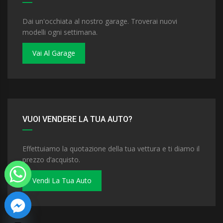
Dai un'occhiata al nostro garage. Troverai nuovi
modelli ogni settimana.
Vai Al Garage
VUOI VENDERE LA TUA AUTO?
Effettuiamo la quotazione della tua vettura e ti diamo il
prezzo d’acquisto.
Vendi La Tua Auto
 chaty