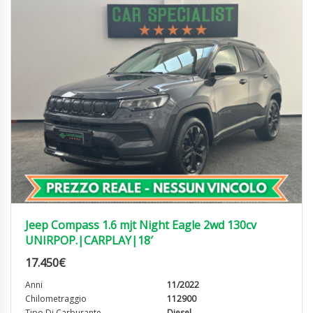
Jeep Compass 1.6 mjt Night Eagle 2wd 130cv
UNIRPOP.|CARPLAY|18′
17.450
€
Anni
11/2022
Chilometraggio
112900
Tipo Di Carburante
Diesel