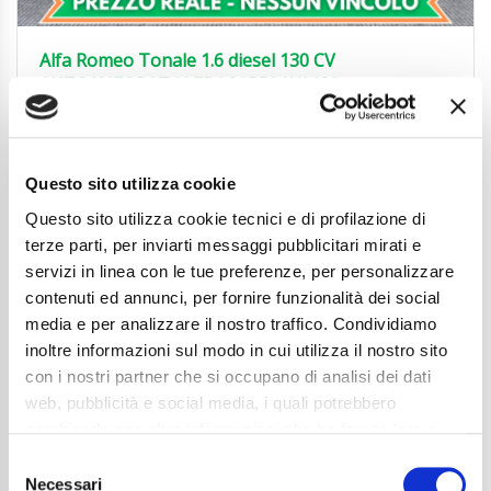
Alfa Romeo Tonale 1.6 diesel 130 CV
AUTO|NEOPAT.|LED|CARPLAY|18′
19.850
€
Anni
03/2023
Chilometraggio
62000
Questo sito utilizza cookie
Tipo Di Carburante
Diesel
Questo sito utilizza cookie tecnici e di profilazione di
Cambio
Automatico
Normativa Euro
Euro6d-TEMP
terze parti, per inviarti messaggi pubblicitari mirati e
servizi in linea con le tue preferenze, per personalizzare
Dettaglio
contenuti ed annunci, per fornire funzionalità dei social
media e per analizzare il nostro traffico. Condividiamo
inoltre informazioni sul modo in cui utilizza il nostro sito
con i nostri partner che si occupano di analisi dei dati
web, pubblicità e social media, i quali potrebbero
combinarle con altre informazioni che ha fornito loro o
che hanno raccolto dal suo utilizzo dei loro servizi. La
Consent
mera chiusura del banner non comporta l’accettazione
Necessari
Selection