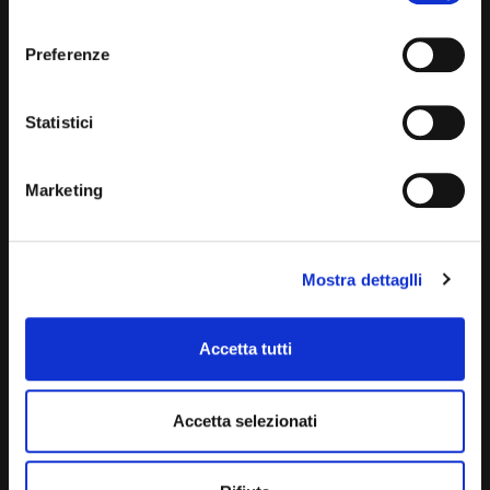
dei cookie e atre tecnologie. Vedi la nostra
cookie
Domenica: chiuso
policy
.
Preferenze
Il consenso può essere espresso cliccando "Accetto
CONTATTA UN CONSULENTE
tutti” o selezionando le diverse categorie di cookies
Statistici
UFFICIO VENDITE
JACOPO
Marketing
ALESSANDRO
UFFICIO ACQUISTI
MATTEO
Mostra dettaglli
SERVIZIO CLIENTI
DANIELE
Accetta tutti
Accetta selezionati
VUOI COMPRARE UNA NUOVA AUTO?