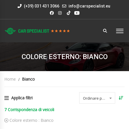
(+39) 031 431 3066
info@carspecialist.eu
COLORE ESTERNO: BIANCO
Home
Bianco
Applica filtri
Ordinare per data
7
Corrispondenza di veicoli
Colore esterno :
Bianco