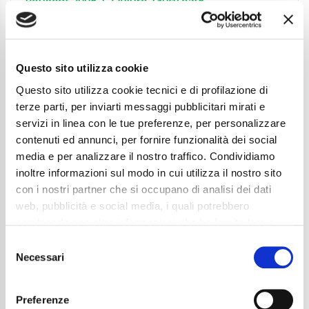
Peugeot 2008 1.2 Allure 130cv eat8
NEOPAT.|LED|CARPLAY|PADDLES
19.850
€
Anni
04/2025
Questo sito utilizza cookie
Chilometraggio
13800
Tipo Di Carburante
Benzina
Questo sito utilizza cookie tecnici e di profilazione di
Cambio
Automatico
terze parti, per inviarti messaggi pubblicitari mirati e
Normativa Euro
Euro6e
servizi in linea con le tue preferenze, per personalizzare
contenuti ed annunci, per fornire funzionalità dei social
Dettaglio
media e per analizzare il nostro traffico. Condividiamo
inoltre informazioni sul modo in cui utilizza il nostro sito
con i nostri partner che si occupano di analisi dei dati
web, pubblicità e social media, i quali potrebbero
combinarle con altre informazioni che ha fornito loro o
che hanno raccolto dal suo utilizzo dei loro servizi. La
Consent
mera chiusura del banner non comporta l’accettazione
Necessari
Selection
dei cookie e atre tecnologie. Vedi la nostra
cookie
policy
.
Preferenze