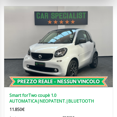
Smart forTwo coupè 1.0
AUTOMATICA|NEOPATENT.|BLUETOOTH
11.850
€