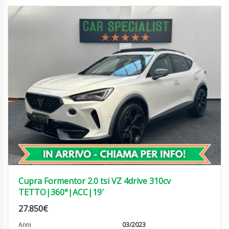
Cupra Formentor 2.0 tsi VZ 4drive 310cv
TETTO|360°|ACC|19′
27.850
€
Anni
03/2023