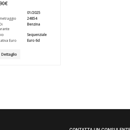
90
€
01/2025
metraggio
24854
Di
Benzina
rante
io
Sequenziale
tiva Euro
Euro 6d
Dettaglio
CONTATTA UN CONSULENT