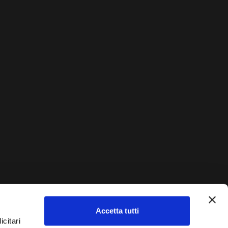
Accetta tutti
AUTO?
icitari