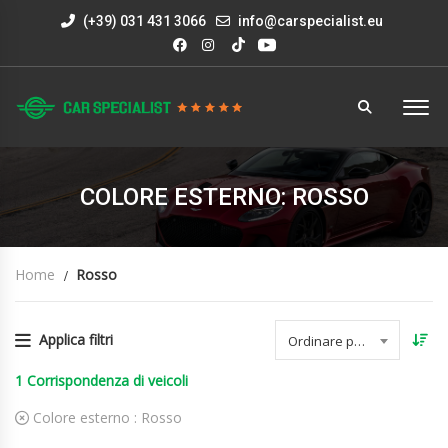
(+39) 031 431 3066
info@carspecialist.eu
COLORE ESTERNO: ROSSO
Home
Rosso
Applica filtri
Ordinare per data
1
Corrispondenza di veicoli
Colore esterno :
Rosso