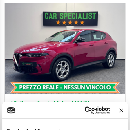
Alfa Romeo Tonale 1.6 diesel 130 CV
AUTO|NEOPAT.|LED|CARPLAY|18′
19.850
€
Anni
03/2023