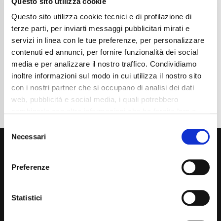
Questo sito utilizza cookie
Chilometraggio
62000
Tipo Di Carburante
Diesel
Questo sito utilizza cookie tecnici e di profilazione di
Cambio
Automatico
terze parti, per inviarti messaggi pubblicitari mirati e
Normativa Euro
Euro6d-TEMP
servizi in linea con le tue preferenze, per personalizzare
contenuti ed annunci, per fornire funzionalità dei social
Dettaglio
media e per analizzare il nostro traffico. Condividiamo
inoltre informazioni sul modo in cui utilizza il nostro sito
con i nostri partner che si occupano di analisi dei dati
web, pubblicità e social media, i quali potrebbero
combinarle con altre informazioni che ha fornito loro o
che hanno raccolto dal suo utilizzo dei loro servizi. La
Consent
mera chiusura del banner non comporta l’accettazione
Necessari
Selection
dei cookie e atre tecnologie. Vedi la nostra
cookie
policy
.
Preferenze
Il consenso può essere espresso cliccando "Accetto
tutti” o selezionando le diverse categorie di cookies
Statistici
Via Giuditta Pasta 2, Como (CO) 22100