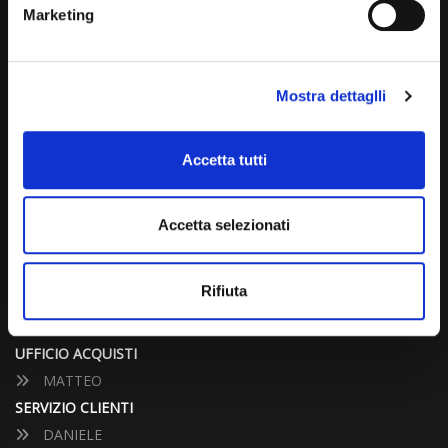
(+39) 031 431 3066
Marketing
info@carspecialist.eu
Dal Lunedì al Venerdì: 09:00 - 12:30 | 14:00 - 19:00
Mostra dettaglli
Sabato: 09:00 - 12:30
Domenica: chiuso
Accetta tutti
CONTATTA UN CONSULENTE
Accetta selezionati
UFFICIO VENDITE
Rifiuta
JACOPO
ALESSANDRO
UFFICIO ACQUISTI
MATTEO
SERVIZIO CLIENTI
DANIELE