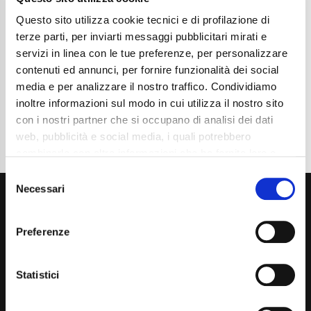
Chilometraggio
44600
Tipo Di Carburante
Benzina
Questo sito utilizza cookie tecnici e di profilazione di
Cambio
Automatico
terze parti, per inviarti messaggi pubblicitari mirati e
Normativa Euro
Euro6d-ISC-FCM
servizi in linea con le tue preferenze, per personalizzare
contenuti ed annunci, per fornire funzionalità dei social
Dettaglio
media e per analizzare il nostro traffico. Condividiamo
inoltre informazioni sul modo in cui utilizza il nostro sito
con i nostri partner che si occupano di analisi dei dati
web, pubblicità e social media, i quali potrebbero
combinarle con altre informazioni che ha fornito loro o
che hanno raccolto dal suo utilizzo dei loro servizi. La
Consent
mera chiusura del banner non comporta l’accettazione
Necessari
Selection
dei cookie e atre tecnologie. Vedi la nostra
cookie
policy
.
Preferenze
Il consenso può essere espresso cliccando "Accetto
tutti” o selezionando le diverse categorie di cookies
Statistici
Via Giuditta Pasta 2, Como (CO) 22100
(+39) 031 431 3066