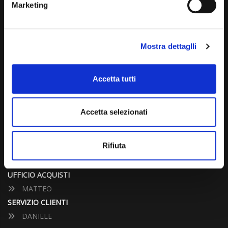
Marketing
info@carspecialist.eu
Dal Lunedì al Venerdì: 09:00 - 12:30 | 14:00 - 19:00
Mostra dettaglli
Sabato: 09:00 - 12:30
Domenica: chiuso
Accetta tutti
CONTATTA UN CONSULENTE
Accetta selezionati
UFFICIO VENDITE
JACOPO
Rifiuta
ALESSANDRO
UFFICIO ACQUISTI
MATTEO
SERVIZIO CLIENTI
DANIELE