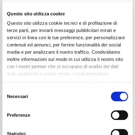
Questo sito utilizza cookie
Questo sito utilizza cookie tecnici e di profilazione di
terze parti, per inviarti messaggi pubblicitari mirati e
servizi in linea con le tue preferenze, per personalizzare
contenuti ed annunci, per fornire funzionalità dei social
media e per analizzare il nostro traffico. Condividiamo
inoltre informazioni sul modo in cui utilizza il nostro sito
con i nostri partner che si occupano di analisi dei dati
web, pubblicità e social media, i quali potrebbero
Audi A3 Sportback 30 2.0 tdi s-tronic
combinarle con altre informazioni che ha fornito loro o
AUTO|NEOPAT|LED|ACC|CARPLAY
che hanno raccolto dal suo utilizzo dei loro servizi. La
Consent
25.850
€
mera chiusura del banner non comporta l’accettazione
Necessari
Selection
dei cookie e atre tecnologie. Vedi la nostra
cookie
Anni
03/2024
Chilometraggio
30700
policy
.
Preferenze
Tipo Di Carburante
Diesel
Cambio
Automatico
Il consenso può essere espresso cliccando "Accetto
Normativa Euro
Euro6d-ISC-FCM
tutti” o selezionando le diverse categorie di cookies
Statistici