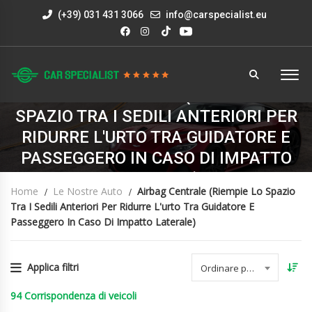
(+39) 031 431 3066
info@carspecialist.eu
AIRBAG CENTRALE (RIEMPIE LO
SPAZIO TRA I SEDILI ANTERIORI PER
RIDURRE L'URTO TRA GUIDATORE E
PASSEGGERO IN CASO DI IMPATTO
LATERALE)
Home
Le Nostre Auto
Airbag Centrale (riempie Lo Spazio
Tra I Sedili Anteriori Per Ridurre L'urto Tra Guidatore E
Passeggero In Caso Di Impatto Laterale)
Applica filtri
Ordinare per data
94
Corrispondenza di veicoli