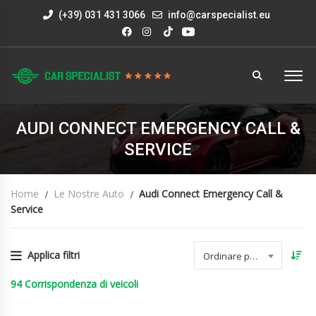
(+39) 031 431 3066
info@carspecialist.eu
AUDI CONNECT EMERGENCY CALL &
SERVICE
Home
Le Nostre Auto
Audi Connect Emergency Call &
Service
Applica filtri
Ordinare per data
94
Corrispondenza di veicoli