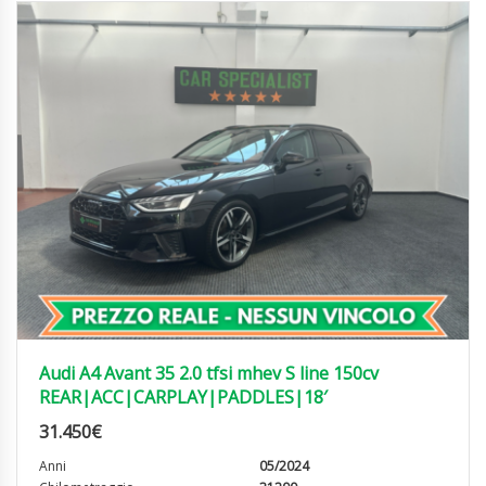
Audi A4 Avant 35 2.0 tfsi mhev S line 150cv
REAR|ACC|CARPLAY|PADDLES|18′
31.450
€
Anni
05/2024