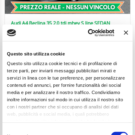
Audi A4 Berlina 35 2.0 tdi mhev S line SEDAN
REAR|ACC|CARPLAY|18′
28.850
€
Anni
10/2023
Questo sito utilizza cookie
Chilometraggio
55900
Tipo Di Carburante
Elettrica/Diesel
Questo sito utilizza cookie tecnici e di profilazione di
Cambio
Automatico
terze parti, per inviarti messaggi pubblicitari mirati e
Normativa Euro
Euro6d-ISC-FCM
servizi in linea con le tue preferenze, per personalizzare
contenuti ed annunci, per fornire funzionalità dei social
Dettaglio
media e per analizzare il nostro traffico. Condividiamo
inoltre informazioni sul modo in cui utilizza il nostro sito
con i nostri partner che si occupano di analisi dei dati
web, pubblicità e social media, i quali potrebbero
combinarle con altre informazioni che ha fornito loro o
che hanno raccolto dal suo utilizzo dei loro servizi. La
Consent