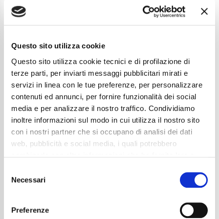
Questo sito utilizza cookie
Questo sito utilizza cookie tecnici e di profilazione di
terze parti, per inviarti messaggi pubblicitari mirati e
servizi in linea con le tue preferenze, per personalizzare
contenuti ed annunci, per fornire funzionalità dei social
media e per analizzare il nostro traffico. Condividiamo
inoltre informazioni sul modo in cui utilizza il nostro sito
Mercedes-Benz GLC 200 4Matic Mild Hybrid AMG
con i nostri partner che si occupano di analisi dei dati
Line Advanced Plus
web, pubblicità e social media, i quali potrebbero
combinarle con altre informazioni che ha fornito loro o
54.990
€
che hanno raccolto dal suo utilizzo dei loro servizi. La
Consent
Anni
03/2025
mera chiusura del banner non comporta l’accettazione
Necessari
Selection
Chilometraggio
24848
dei cookie e atre tecnologie. Vedi la nostra
cookie
Tipo Di Carburante
Elettrica/Benzina
policy
.
Cambio
Automatico
Preferenze
Normativa Euro
Euro 6d