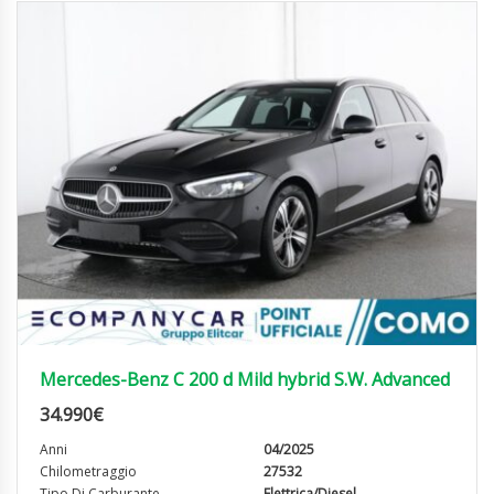
Mercedes-Benz C 200 d Mild hybrid S.W. Advanced
34.990
€
Anni
04/2025
Chilometraggio
27532
Tipo Di Carburante
Elettrica/Diesel