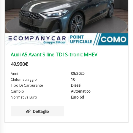
Audi A5 Avant S line TDI S-tronic MHEV
49.990
€
Anni
08/2025
Chilometraggio
10
Tipo Di Carburante
Diesel
Cambio
Automatico
Normativa Euro
Euro 6d
Dettaglio