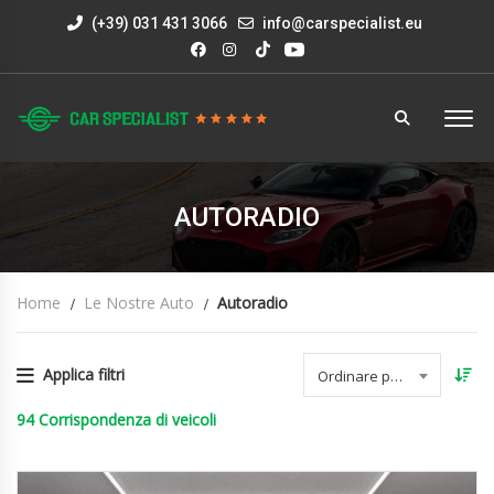
(+39) 031 431 3066
info@carspecialist.eu
AUTORADIO
Home
Le Nostre Auto
Autoradio
Applica filtri
Ordinare per data
94
Corrispondenza di veicoli