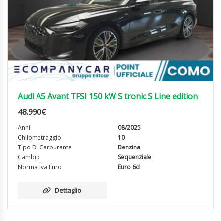
Audi A5 Avant TFSI 150 kW S tronic S Line edition
48.990
€
Anni
08/2025
Chilometraggio
10
Tipo Di Carburante
Benzina
Cambio
Sequenziale
Normativa Euro
Euro 6d
Dettaglio