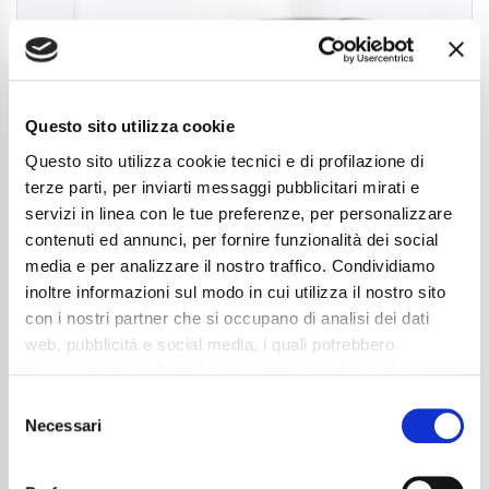
Questo sito utilizza cookie
Questo sito utilizza cookie tecnici e di profilazione di
terze parti, per inviarti messaggi pubblicitari mirati e
servizi in linea con le tue preferenze, per personalizzare
contenuti ed annunci, per fornire funzionalità dei social
media e per analizzare il nostro traffico. Condividiamo
inoltre informazioni sul modo in cui utilizza il nostro sito
Mercedes-Benz A 180 Automatic AMG Line
con i nostri partner che si occupano di analisi dei dati
Advanced
web, pubblicità e social media, i quali potrebbero
combinarle con altre informazioni che ha fornito loro o
32.990
€
che hanno raccolto dal suo utilizzo dei loro servizi. La
Consent
Anni
03/2025
mera chiusura del banner non comporta l’accettazione
Necessari
Selection
Chilometraggio
24924
dei cookie e atre tecnologie. Vedi la nostra
cookie
Tipo Di Carburante
Elettrica/Benzina
policy
.
Cambio
Sequenziale