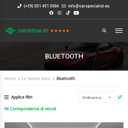
(+39) 031 431 3066
info@carspecialist.eu
BLUETOOTH
Home
Le Nostre Auto
Bluetooth
Applica filtri
Ordinare per data
96
Corrispondenza di veicoli