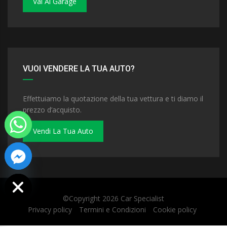
Vai Al Garage
VUOI VENDERE LA TUA AUTO?
Effettuiamo la quotazione della tua vettura e ti diamo il
prezzo d’acquisto.
Vendi La Tua Auto
 chaty
©Copyright 2026
Car Specialist
Privacy policy
Termini e Condizioni
Cookie policy