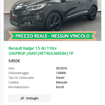
Renault Kadjar 1.5 dci 110cv
UNIPROP.|NAVI|RETROCAMERA|19′
9.850
€
Anni
05/2018
Chilometraggio
139000
Tipo Di Carburante
Diesel
Cambio
Manuale
Normativa Euro
Euro6
Dettaglio