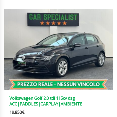
Volkswagen Golf 2.0 tdi 115cv dsg
ACC|PADDLES|CARPLAY|AMBIENTE
19.850
€