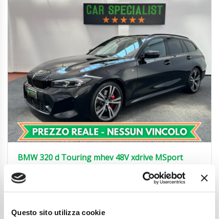
BMW 320 d Touring mhev 48V xdrive MSport
UNIPROP.|360°|ACC|19′
38.850
€
Anni
02/2024
Chilometraggio
54000
Questo sito utilizza cookie
Tipo Di Carburante
Elettrica/Diesel