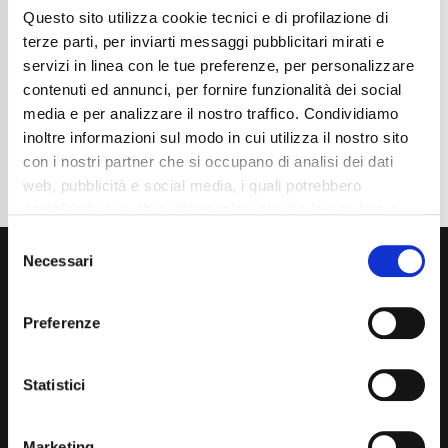
Questo sito utilizza cookie tecnici e di profilazione di
Cambio
Automatico
Normativa Euro
Euro 6d
terze parti, per inviarti messaggi pubblicitari mirati e
servizi in linea con le tue preferenze, per personalizzare
Dettaglio
contenuti ed annunci, per fornire funzionalità dei social
media e per analizzare il nostro traffico. Condividiamo
inoltre informazioni sul modo in cui utilizza il nostro sito
con i nostri partner che si occupano di analisi dei dati
web, pubblicità e social media, i quali potrebbero
combinarle con altre informazioni che ha fornito loro o
che hanno raccolto dal suo utilizzo dei loro servizi. La
Consent
mera chiusura del banner non comporta l’accettazione
Necessari
Selection
dei cookie e atre tecnologie. Vedi la nostra
cookie
policy
.
Preferenze
Il consenso può essere espresso cliccando "Accetto
tutti” o selezionando le diverse categorie di cookies
Via Giuditta Pasta 2, Como (CO) 22100
Statistici
(+39) 031 431 3066
Marketing