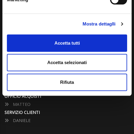
info@carspecialist.eu
Dal Lunedì al Venerdì: 09:00 - 12:30 | 14:00 - 19:00
Mostra dettaglli
Sabato: 09:00 - 12:30
Domenica: chiuso
Accetta tutti
CONTATTA UN CONSULENTE
Accetta selezionati
UFFICIO VENDITE
JACOPO
Rifiuta
ALESSANDRO
UFFICIO ACQUISTI
MATTEO
SERVIZIO CLIENTI
DANIELE