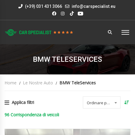
(+39) 031 431 3066
info@carspecialist.eu
BMW TELESERVICES
Home
Le Nostre Auto
BMW TeleServices
Applica filtri
Ordinare per data
96
Corrispondenza di veicoli