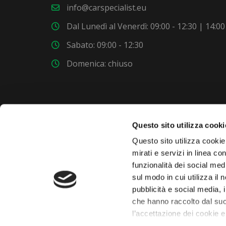
info@carspecialist.eu
Dal Lunedì al Venerdì: 09:00 - 12:30 | 14:00
Sabato: 09:00 - 12:30
Domenica: chiuso
Questo sito utilizza cooki
VUOI COMPRARE UNA NUOVA AUTO?
Questo sito utilizza cookie 
mirati e servizi in linea c
funzionalità dei social med
Dai un'occhiata al nostro garage. Troverai nuovi
sul modo in cui utilizza il 
modelli ogni settimana.
pubblicità e social media, 
che hanno raccolto dal suo
l’accettazione dei cookie e
 chaty