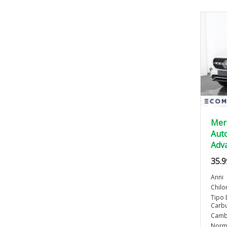
Mer
Auto
Adv
35.9
Anni
Chilo
Tipo 
Carbu
Camb
Norma