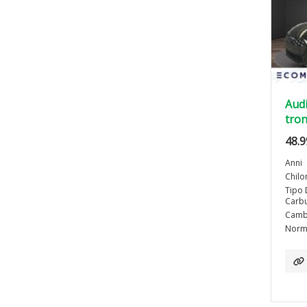
Audi
tron
48.9
Anni
Chilo
Tipo 
Carbu
Camb
Norma