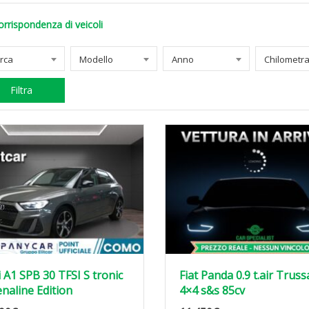
orrispondenza di veicoli
rca
Modello
Anno
Filtra
 A1 SPB 30 TFSI S tronic
Fiat Panda 0.9 t.air Truss
naline Edition
4×4 s&s 85cv