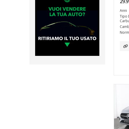
29.9
Anni
Tipo 
Carbu
Camb
Norma