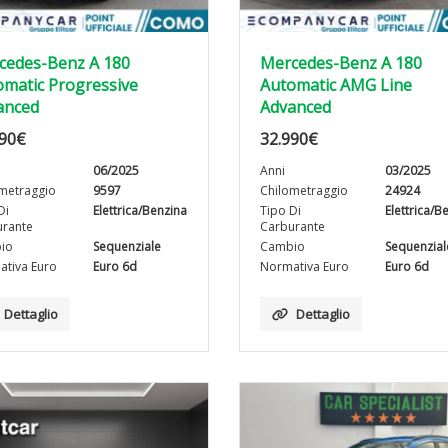
cedes-Benz A 180
Mercedes-Benz A 180
matic Progressive
Automatic AMG Line
anced
Advanced
90
€
32.990
€
06/2025
Anni
03/2025
metraggio
9597
Chilometraggio
24924
Di
Elettrica/Benzina
Tipo Di
Elettrica/B
rante
Carburante
io
Sequenziale
Cambio
Sequenzial
tiva Euro
Euro 6d
Normativa Euro
Euro 6d
Dettaglio
Dettaglio