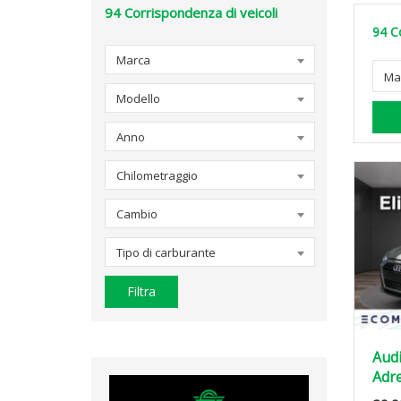
94
Corrispondenza di veicoli
94
C
Marca
Ma
Modello
Anno
Chilometraggio
Cambio
Tipo di carburante
Filtra
Audi
Adre