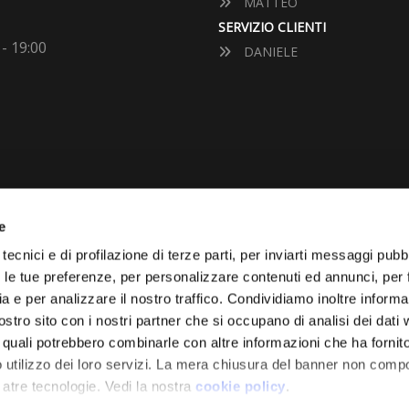
MATTEO
SERVIZIO CLIENTI
 - 19:00
DANIELE
e
VUOI VENDERE LA TUA 
tecnici e di profilazione di terze parti, per inviarti messaggi pubbl
on le tue preferenze, per personalizzare contenuti ed annunci, per 
Vai Al Garage
ia e per analizzare il nostro traffico. Condividiamo inoltre informa
Effettuiamo la quotazione de
nostro sito con i nostri partner che si occupano di analisi dei dati
diamo il prezzo d’acquisto.
i quali potrebbero combinarle con altre informazioni che ha fornito
 utilizzo dei loro servizi. La mera chiusura del banner non comp
 atre tecnologie. Vedi la nostra
cookie policy
.