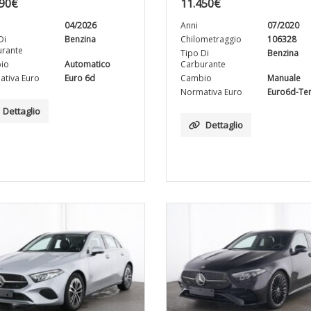
90
€
11.450
€
04/2026
Anni
07/2020
Di
Benzina
Chilometraggio
106328
rante
Tipo Di
Benzina
io
Automatico
Carburante
tiva Euro
Euro 6d
Cambio
Manuale
Normativa Euro
Euro6d-T
Dettaglio
Dettaglio