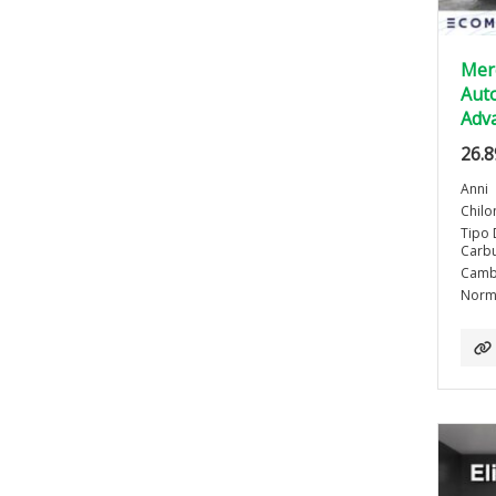
Mer
Auto
Adv
26.8
Anni
Chilo
Tipo 
Carbu
Camb
Norma