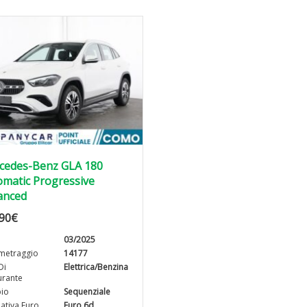
cedes-Benz GLA 180
matic Progressive
anced
90
€
03/2025
metraggio
14177
Di
Elettrica/Benzina
rante
io
Sequenziale
tiva Euro
Euro 6d