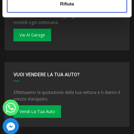
Rifiuta
Dai un'occhiata al nostro garage. Troverai nuovi
modelli ogni settimana.
Vai Al Garage
VUOI VENDERE LA TUA AUTO?
Effettuiamo la quotazione della tua vettura e ti diamo il
prezzo d’acquisto.
Vendi La Tua Auto
 chaty