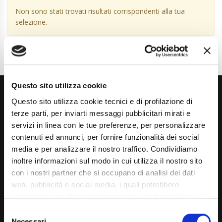
Non sono stati trovati risultati corrispondenti alla tua
selezione.
Questo sito utilizza cookie
Questo sito utilizza cookie tecnici e di profilazione di
terze parti, per inviarti messaggi pubblicitari mirati e
servizi in linea con le tue preferenze, per personalizzare
contenuti ed annunci, per fornire funzionalità dei social
media e per analizzare il nostro traffico. Condividiamo
Via Giuditta Pasta 2, Como (CO) 22100
inoltre informazioni sul modo in cui utilizza il nostro sito
(+39) 031 431 3066
con i nostri partner che si occupano di analisi dei dati
web, pubblicità e social media, i quali potrebbero
info@carspecialist.eu
combinarle con altre informazioni che ha fornito loro o
Dal Lunedì al Venerdì: 09:00 - 12:30 | 14:00 - 19:00
che hanno raccolto dal suo utilizzo dei loro servizi. La
Consent
mera chiusura del banner non comporta l’accettazione
Necessari