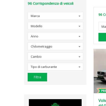
96
Corrispondenza di veicoli
96
C
Marca
Modello
Ma
Anno
Chilometraggio
Cambio
Tipo di carburante
Filtra
Volv
d4 