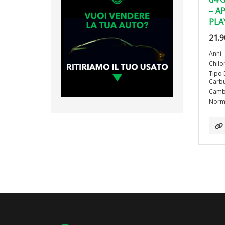
– A
PLA
21.9
Anni
Chilo
Tipo 
Carbu
Camb
Norma