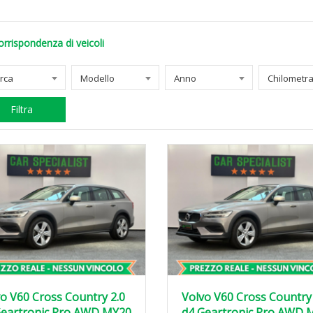
orrispondenza di veicoli
rca
Modello
Anno
Filtra
o V60 Cross Country 2.0
Volvo V60 Cross Country 
Geartronic Pro AWD MY20
d4 Geartronic Pro AWD 