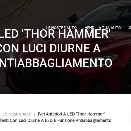
LE NOSTRE AUTO
VENDI LA TUA AUTO
S
 LED 'THOR HAMMER'
ON LUCI DIURNE A
ANTIABBAGLIAMENTO
Le Nostre Auto
Fari Anteriori A LED 'Thor Hammer'
llanti Con Luci Diurne A LED E Funzione Antiabbagliamento