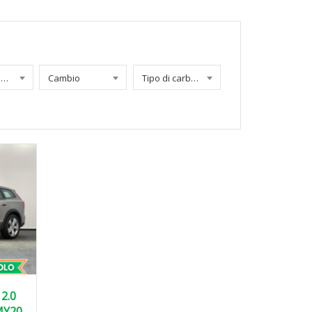
Chilometraggio
Cambio
Tipo di carburante
2.0
MY20