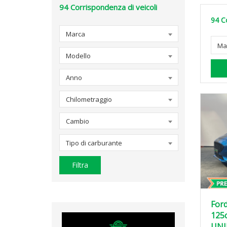
94
Corrispondenza di veicoli
94
C
Marca
Ma
Modello
Anno
Chilometraggio
Cambio
Tipo di carburante
Filtra
Ford
125
UNI