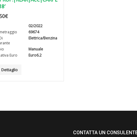
18′
50
€
02/2022
metraggio
69674
Di
Elettrica/Benzina
rante
io
Manuale
tiva Euro
Euro6.2
Dettaglio
CONTATTA UN CONSULENT