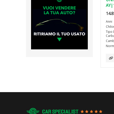
AY|
14.8
Anni
Chilo
Tipo 
Carbu
Camb
Norma