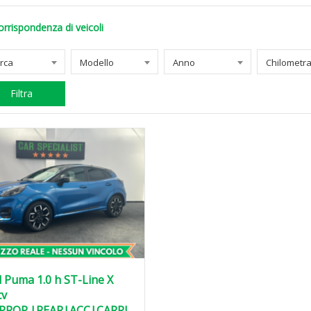
orrispondenza di veicoli
rca
Modello
Anno
Filtra
 Puma 1.0 h ST-Line X
cv
PROP.|REAR|ACC|CARPL