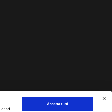
Accetta tutti
AUTO?
icitari