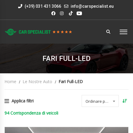
(+39) 031 431 3066
info@carspecialist.eu
FARI FULL-LED
Home
Le Nostre Auto
Fari Full-LED
Applica filtri
Ordinare per data
94
Corrispondenza di veicoli