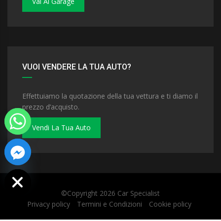
Vai Al Garage
VUOI VENDERE LA TUA AUTO?
Effettuiamo la quotazione della tua vettura e ti diamo il
prezzo d’acquisto.
Vendi La Tua Auto
 chaty
©Copyright 2026
Car Specialist
Privacy policy
Termini e Condizioni
Cookie policy