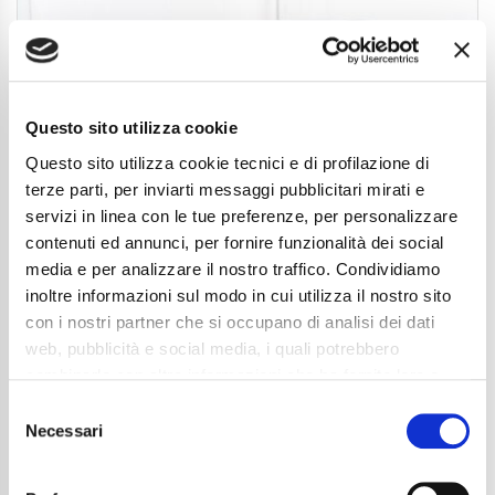
Questo sito utilizza cookie
Questo sito utilizza cookie tecnici e di profilazione di
terze parti, per inviarti messaggi pubblicitari mirati e
servizi in linea con le tue preferenze, per personalizzare
contenuti ed annunci, per fornire funzionalità dei social
media e per analizzare il nostro traffico. Condividiamo
inoltre informazioni sul modo in cui utilizza il nostro sito
Mercedes-Benz A 180 Automatic Progressive
con i nostri partner che si occupano di analisi dei dati
Advanced
web, pubblicità e social media, i quali potrebbero
combinarle con altre informazioni che ha fornito loro o
26.890
€
che hanno raccolto dal suo utilizzo dei loro servizi. La
Consent
Anni
06/2025
mera chiusura del banner non comporta l’accettazione
Necessari
Selection
Chilometraggio
9597
dei cookie e atre tecnologie. Vedi la nostra
cookie
Tipo Di Carburante
Elettrica/Benzina
policy
.
Cambio
Sequenziale