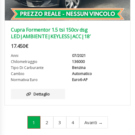
Cupra Formentor 1.5 tsi 150cv dsg
LED|AMBIENTE|KEYLESS|ACC|18′
17.450
€
Anni
07/2021
Chilometraggio
136000
Tipo Di Carburante
Benzina
Cambio
Automatico
Normativa Euro
Euro6-AP
Dettaglio
1
2
3
4
Avanti →