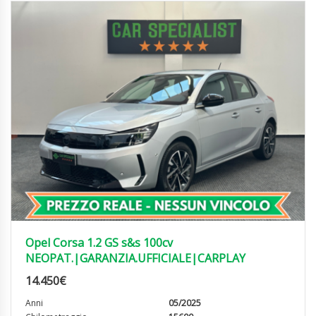
Opel Corsa 1.2 GS s&s 100cv
NEOPAT.|GARANZIA.UFFICIALE|CARPLAY
14.450
€
Anni
05/2025