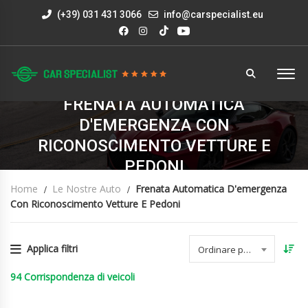
(+39) 031 431 3066
info@carspecialist.eu
FRENATA AUTOMATICA
D'EMERGENZA CON
RICONOSCIMENTO VETTURE E
PEDONI
Home
Le Nostre Auto
Frenata Automatica D'emergenza
Con Riconoscimento Vetture E Pedoni
Applica filtri
Ordinare per data
94
Corrispondenza di veicoli