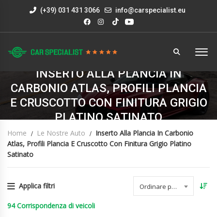
(+39) 031 431 3066
info@carspecialist.eu
INSERTO ALLA PLANCIA IN
CARBONIO ATLAS, PROFILI PLANCIA
E CRUSCOTTO CON FINITURA GRIGIO
PLATINO SATINATO
Home
Le Nostre Auto
Inserto Alla Plancia In Carbonio
Atlas, Profili Plancia E Cruscotto Con Finitura Grigio Platino
Satinato
Applica filtri
Ordinare per data
94
Corrispondenza di veicoli