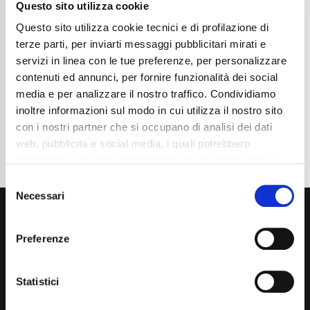
Anni
02/2024
Questo sito utilizza cookie
Chilometraggio
19350
Questo sito utilizza cookie tecnici e di profilazione di
Tipo Di Carburante
Benzina
Cambio
Automatico
terze parti, per inviarti messaggi pubblicitari mirati e
Normativa Euro
Euro6d-ISC-FCM
servizi in linea con le tue preferenze, per personalizzare
contenuti ed annunci, per fornire funzionalità dei social
Dettaglio
media e per analizzare il nostro traffico. Condividiamo
inoltre informazioni sul modo in cui utilizza il nostro sito
con i nostri partner che si occupano di analisi dei dati
web, pubblicità e social media, i quali potrebbero
combinarle con altre informazioni che ha fornito loro o
che hanno raccolto dal suo utilizzo dei loro servizi. La
Consent
mera chiusura del banner non comporta l’accettazione
Necessari
Selection
dei cookie e atre tecnologie. Vedi la nostra
cookie
policy
.
Preferenze
Il consenso può essere espresso cliccando "Accetto
tutti” o selezionando le diverse categorie di cookies
Statistici
Via Giuditta Pasta 2, Como (CO) 22100