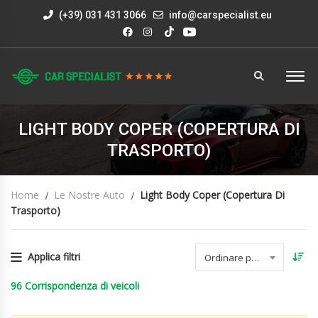
(+39) 031 431 3066
info@carspecialist.eu
LIGHT BODY COPER (COPERTURA DI
TRASPORTO)
Home
Le Nostre Auto
Light Body Coper (copertura Di
Trasporto)
Applica filtri
Ordinare per data
96
Corrispondenza di veicoli