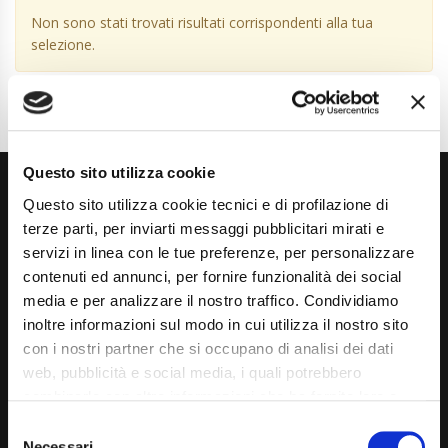
Non sono stati trovati risultati corrispondenti alla tua
selezione.
Questo sito utilizza cookie
Questo sito utilizza cookie tecnici e di profilazione di
terze parti, per inviarti messaggi pubblicitari mirati e
servizi in linea con le tue preferenze, per personalizzare
contenuti ed annunci, per fornire funzionalità dei social
media e per analizzare il nostro traffico. Condividiamo
Via Giuditta Pasta 2, Como (CO) 22100
inoltre informazioni sul modo in cui utilizza il nostro sito
(+39) 031 431 3066
con i nostri partner che si occupano di analisi dei dati
web, pubblicità e social media, i quali potrebbero
info@carspecialist.eu
combinarle con altre informazioni che ha fornito loro o
Dal Lunedì al Venerdì: 09:00 - 12:30 | 14:00 - 19:00
che hanno raccolto dal suo utilizzo dei loro servizi. La
Consent
mera chiusura del banner non comporta l’accettazione
Necessari