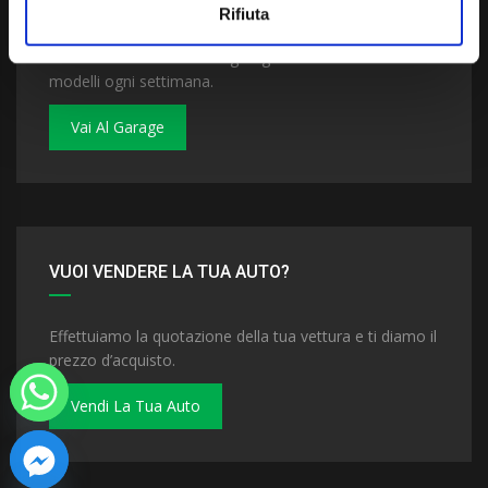
Rifiuta
Dai un'occhiata al nostro garage. Troverai nuovi
modelli ogni settimana.
Vai Al Garage
VUOI VENDERE LA TUA AUTO?
Effettuiamo la quotazione della tua vettura e ti diamo il
prezzo d’acquisto.
Vendi La Tua Auto
 chaty