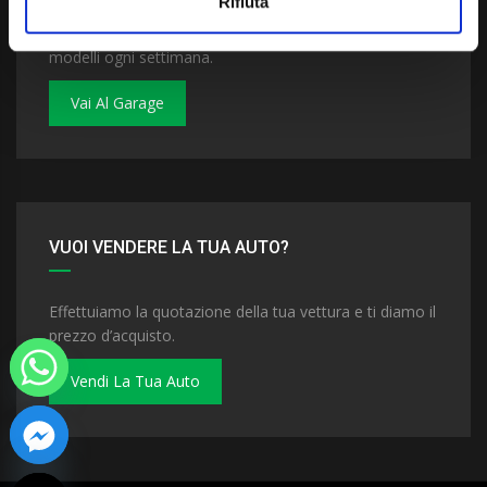
Rifiuta
Dai un'occhiata al nostro garage. Troverai nuovi
modelli ogni settimana.
Vai Al Garage
VUOI VENDERE LA TUA AUTO?
Effettuiamo la quotazione della tua vettura e ti diamo il
prezzo d’acquisto.
Vendi La Tua Auto
 chaty