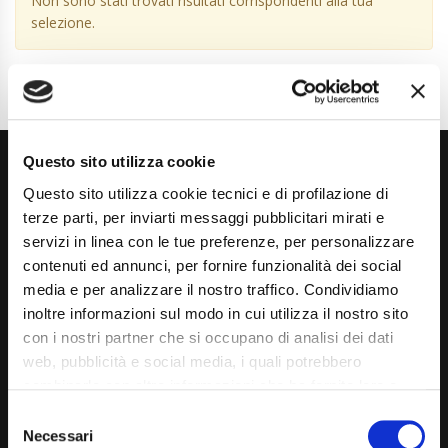
Non sono stati trovati risultati corrispondenti alla tua
selezione.
Questo sito utilizza cookie
Questo sito utilizza cookie tecnici e di profilazione di
terze parti, per inviarti messaggi pubblicitari mirati e
servizi in linea con le tue preferenze, per personalizzare
contenuti ed annunci, per fornire funzionalità dei social
Via Giuditta Pasta 2, Como (CO) 22100
media e per analizzare il nostro traffico. Condividiamo
inoltre informazioni sul modo in cui utilizza il nostro sito
(+39) 031 431 3066
con i nostri partner che si occupano di analisi dei dati
info@carspecialist.eu
web, pubblicità e social media, i quali potrebbero
combinarle con altre informazioni che ha fornito loro o
Dal Lunedì al Venerdì: 09:00 - 12:30 | 14:00 - 19:00
che hanno raccolto dal suo utilizzo dei loro servizi. La
Consent
Sabato: 09:00 - 12:30
mera chiusura del banner non comporta l’accettazione
Necessari
Selection