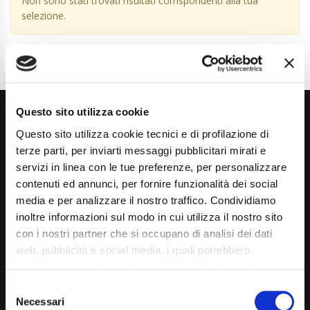
Non sono stati trovati risultati corrispondenti alla tua
selezione.
Questo sito utilizza cookie
Questo sito utilizza cookie tecnici e di profilazione di
terze parti, per inviarti messaggi pubblicitari mirati e
servizi in linea con le tue preferenze, per personalizzare
contenuti ed annunci, per fornire funzionalità dei social
Via Giuditta Pasta 2, Como (CO) 22100
media e per analizzare il nostro traffico. Condividiamo
inoltre informazioni sul modo in cui utilizza il nostro sito
(+39) 031 431 3066
con i nostri partner che si occupano di analisi dei dati
info@carspecialist.eu
web, pubblicità e social media, i quali potrebbero
combinarle con altre informazioni che ha fornito loro o
Dal Lunedì al Venerdì: 09:00 - 12:30 | 14:00 - 19:00
che hanno raccolto dal suo utilizzo dei loro servizi. La
Consent
Sabato: 09:00 - 12:30
mera chiusura del banner non comporta l’accettazione
Necessari
Selection