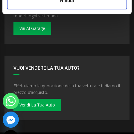
Rifiuta
Dai un'occhiata al nostro garage. Troverai nuovi
modelli ogni settimana.
Vai Al Garage
VUOI VENDERE LA TUA AUTO?
Effettuiamo la quotazione della tua vettura e ti diamo il
prezzo d’acquisto.
Vendi La Tua Auto
 chaty