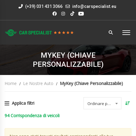
(+39) 031 431 3066
info@carspecialist.eu
MYKEY (CHIAVE
PERSONALIZZABILE)
Home
Le Nostre Auto
MyKey (chiave Personalizzabile)
Applica filtri
Ordinare per data
94
Corrispondenza di veicoli