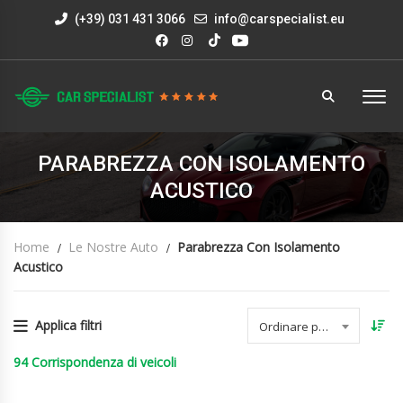
(+39) 031 431 3066
info@carspecialist.eu
PARABREZZA CON ISOLAMENTO
ACUSTICO
Home
Le Nostre Auto
Parabrezza Con Isolamento
Acustico
Applica filtri
Ordinare per data
94
Corrispondenza di veicoli