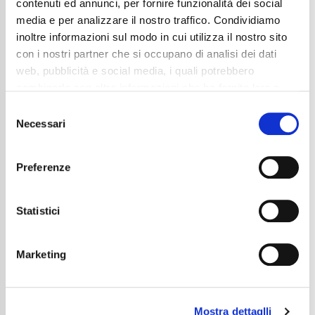
Dettaglio
contenuti ed annunci, per fornire funzionalità dei social
media e per analizzare il nostro traffico. Condividiamo
inoltre informazioni sul modo in cui utilizza il nostro sito
con i nostri partner che si occupano di analisi dei dati
web, pubblicità e social media, i quali potrebbero
combinarle con altre informazioni che ha fornito loro o
che hanno raccolto dal suo utilizzo dei loro servizi. La
Consent
mera chiusura del banner non comporta l’accettazione
Necessari
Selection
dei cookie e atre tecnologie. Vedi la nostra
cookie
policy
.
Preferenze
Il consenso può essere espresso cliccando "Accetto
tutti” o selezionando le diverse categorie di cookies
Statistici
Marketing
Audi A4 Berlina 35 2.0 tdi mhev S line SEDAN
REAR|ACC|CARPLAY|18′
Mostra dettaglli