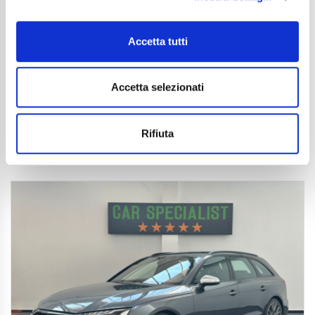
28.850
€
Anni
10/2023
Accetta tutti
Chilometraggio
55900
Tipo Di Carburante
Elettrica/Diesel
Cambio
Automatico
Accetta selezionati
Normativa Euro
Euro6d-ISC-FCM
Dettaglio
Rifiuta