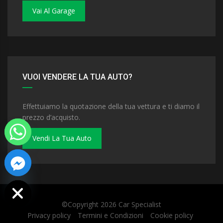
Vai Al Garage
VUOI VENDERE LA TUA AUTO?
Effettuiamo la quotazione della tua vettura e ti diamo il
prezzo d’acquisto.
Vendi La Tua Auto
 chaty
©Copyright 2026
Car Specialist
Privacy policy
Termini e Condizioni
Cookie policy