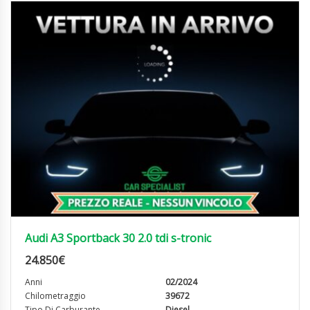
Audi A3 Sportback 30 2.0 tdi s-tronic
24.850
€
Anni
02/2024
Chilometraggio
39672
Tipo Di Carburante
Diesel