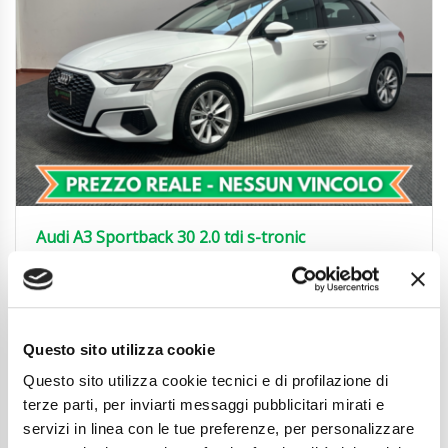
Audi A3 Sportback 30 2.0 tdi s-tronic
AUTO|NEOPAT|LED|ACC|CARPLAY
25.850
€
Anni
03/2024
Chilometraggio
30700
Questo sito utilizza cookie
Tipo Di Carburante
Diesel
Questo sito utilizza cookie tecnici e di profilazione di
Cambio
Automatico
Normativa Euro
Euro6d-ISC-FCM
terze parti, per inviarti messaggi pubblicitari mirati e
servizi in linea con le tue preferenze, per personalizzare