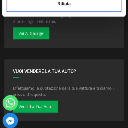
Rifiuta
Dai un'occhiata al nostro garage. Troverai nuovi
modelli ogni settimana.
Vai Al Garage
VUOI VENDERE LA TUA AUTO?
Effettuiamo la quotazione della tua vettura e ti diamo il
prezzo d’acquisto.
Vendi La Tua Auto
 chaty