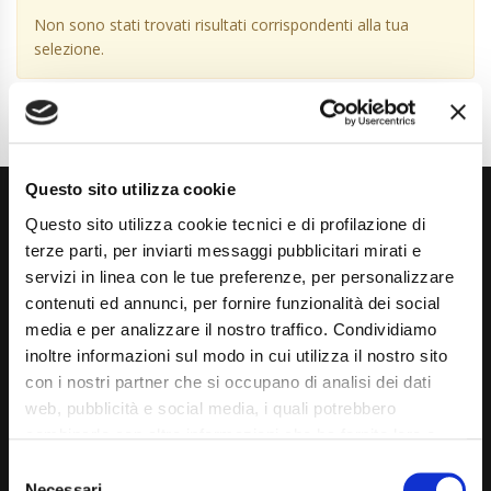
Non sono stati trovati risultati corrispondenti alla tua
selezione.
Questo sito utilizza cookie
Questo sito utilizza cookie tecnici e di profilazione di
terze parti, per inviarti messaggi pubblicitari mirati e
servizi in linea con le tue preferenze, per personalizzare
contenuti ed annunci, per fornire funzionalità dei social
media e per analizzare il nostro traffico. Condividiamo
Via Giuditta Pasta 2, Como (CO) 22100
inoltre informazioni sul modo in cui utilizza il nostro sito
(+39) 031 431 3066
con i nostri partner che si occupano di analisi dei dati
web, pubblicità e social media, i quali potrebbero
info@carspecialist.eu
combinarle con altre informazioni che ha fornito loro o
Dal Lunedì al Venerdì: 09:00 - 12:30 | 14:00 - 19:00
che hanno raccolto dal suo utilizzo dei loro servizi. La
Consent
mera chiusura del banner non comporta l’accettazione
Necessari