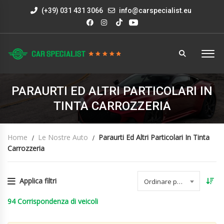
(+39) 031 431 3066
info@carspecialist.eu
PARAURTI ED ALTRI PARTICOLARI IN
TINTA CARROZZERIA
Home
Le Nostre Auto
Paraurti Ed Altri Particolari In Tinta
Carrozzeria
Applica filtri
Ordinare per data
94
Corrispondenza di veicoli