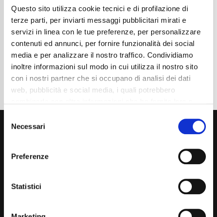
Questo sito utilizza cookie tecnici e di profilazione di
Cambio
Manuale
Normativa Euro
Euro6d-Final
terze parti, per inviarti messaggi pubblicitari mirati e
servizi in linea con le tue preferenze, per personalizzare
Dettaglio
contenuti ed annunci, per fornire funzionalità dei social
media e per analizzare il nostro traffico. Condividiamo
inoltre informazioni sul modo in cui utilizza il nostro sito
con i nostri partner che si occupano di analisi dei dati
web, pubblicità e social media, i quali potrebbero
combinarle con altre informazioni che ha fornito loro o
che hanno raccolto dal suo utilizzo dei loro servizi. La
Consent
mera chiusura del banner non comporta l’accettazione
Necessari
Selection
dei cookie e atre tecnologie. Vedi la nostra
cookie
policy
.
Preferenze
Il consenso può essere espresso cliccando "Accetto
tutti” o selezionando le diverse categorie di cookies
Via Giuditta Pasta 2, Como (CO) 22100
Statistici
(+39) 031 431 3066
Marketing