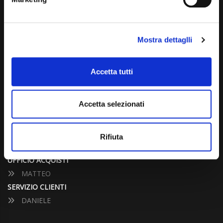
info@carspecialist.eu
Dal Lunedì al Venerdì: 09:00 - 12:30 | 14:00 - 19:00
Mostra dettaglli
Sabato: 09:00 - 12:30
Domenica: chiuso
Accetta tutti
CONTATTA UN CONSULENTE
Accetta selezionati
UFFICIO VENDITE
JACOPO
Rifiuta
ALESSANDRO
UFFICIO ACQUISTI
MATTEO
SERVIZIO CLIENTI
DANIELE