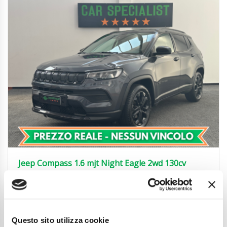
Jeep Compass 1.6 mjt Night Eagle 2wd 130cv
UNIRPOP.|CARPLAY|18′
17.450
€
Anni
11/2022
Chilometraggio
112900
Questo sito utilizza cookie
Tipo Di Carburante
Diesel