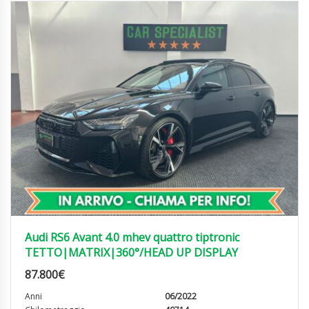
Audi RS6 Avant 4.0 mhev quattro tiptronic
TETTO|MATRIX|360°/HEAD UP DISPLAY
87.800
€
Anni
06/2022