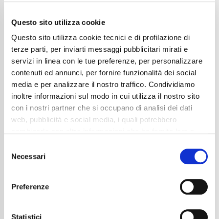
Questo sito utilizza cookie
Questo sito utilizza cookie tecnici e di profilazione di
terze parti, per inviarti messaggi pubblicitari mirati e
servizi in linea con le tue preferenze, per personalizzare
contenuti ed annunci, per fornire funzionalità dei social
media e per analizzare il nostro traffico. Condividiamo
inoltre informazioni sul modo in cui utilizza il nostro sito
con i nostri partner che si occupano di analisi dei dati
web, pubblicità e social media, i quali potrebbero
Audi Q8 3.0 tdi mhev S line quattro
combinarle con altre informazioni che ha fornito loro o
360°|TETTO|ACC|ALCANTARA|22′
che hanno raccolto dal suo utilizzo dei loro servizi. La
Consent
71.850
€
mera chiusura del banner non comporta l’accettazione
Necessari
Selection
dei cookie e atre tecnologie. Vedi la nostra
cookie
Anni
09/2024
Chilometraggio
29000
policy
.
Preferenze
Tipo Di Carburante
Elettrica/Diesel
Cambio
Automatico
Il consenso può essere espresso cliccando "Accetto
Normativa Euro
Euro6 D TEMP
tutti” o selezionando le diverse categorie di cookies
Statistici