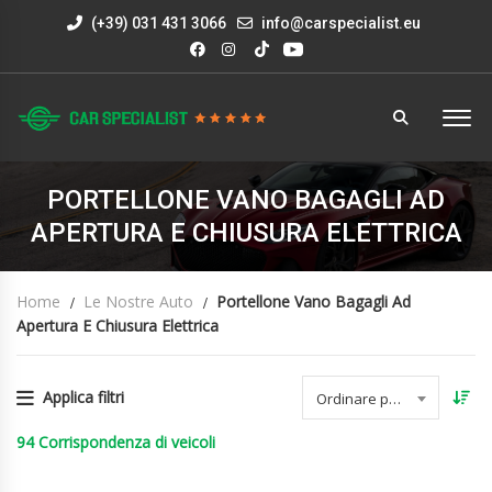
(+39) 031 431 3066
info@carspecialist.eu
PORTELLONE VANO BAGAGLI AD
APERTURA E CHIUSURA ELETTRICA
Home
Le Nostre Auto
Portellone Vano Bagagli Ad
Apertura E Chiusura Elettrica
Applica filtri
Ordinare per data
94
Corrispondenza di veicoli