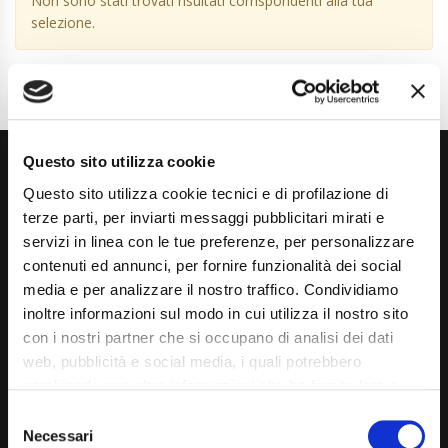
Non sono stati trovati risultati corrispondenti alla tua
selezione.
Questo sito utilizza cookie
Questo sito utilizza cookie tecnici e di profilazione di
terze parti, per inviarti messaggi pubblicitari mirati e
servizi in linea con le tue preferenze, per personalizzare
contenuti ed annunci, per fornire funzionalità dei social
Via Giuditta Pasta 2, Como (CO) 22100
media e per analizzare il nostro traffico. Condividiamo
inoltre informazioni sul modo in cui utilizza il nostro sito
(+39) 031 431 3066
con i nostri partner che si occupano di analisi dei dati
info@carspecialist.eu
web, pubblicità e social media, i quali potrebbero
combinarle con altre informazioni che ha fornito loro o
Dal Lunedì al Venerdì: 09:00 - 12:30 | 14:00 - 19:00
che hanno raccolto dal suo utilizzo dei loro servizi. La
Consent
Sabato: 09:00 - 12:30
mera chiusura del banner non comporta l’accettazione
Necessari
Selection