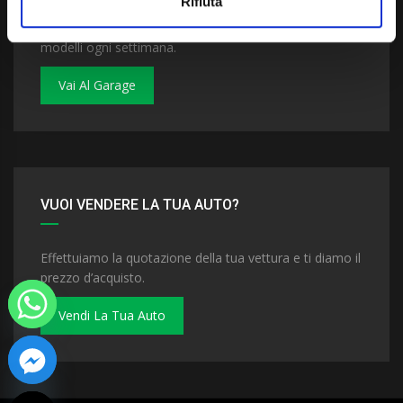
Rifiuta
Dai un'occhiata al nostro garage. Troverai nuovi
modelli ogni settimana.
Vai Al Garage
VUOI VENDERE LA TUA AUTO?
Effettuiamo la quotazione della tua vettura e ti diamo il
prezzo d’acquisto.
Vendi La Tua Auto
 chaty