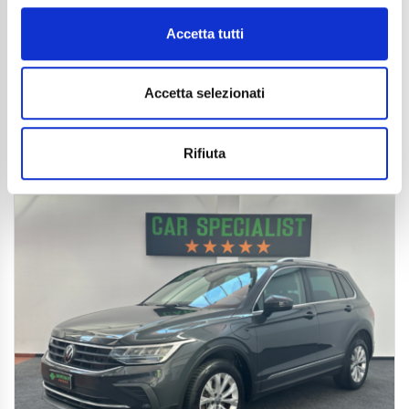
Anni
05/2022
Chilometraggio
54900
Accetta tutti
Tipo Di Carburante
Diesel
Cambio
Automatico
Normativa Euro
Euro6d-ISC-FCM
Accetta selezionati
Dettaglio
Rifiuta