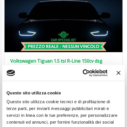
Volkswagen Tiguan 1.5 tsi R-Line 150cv dsg
28.850
€
Anni
02/2023
Chilometraggio
45448
Tipo Di Carburante
Benzina
Questo sito utilizza cookie
Cambio
Automatico
Normativa Euro
Euro6d-ISC-FCM
Questo sito utilizza cookie tecnici e di profilazione di
terze parti, per inviarti messaggi pubblicitari mirati e
Dettaglio
servizi in linea con le tue preferenze, per personalizzare
contenuti ed annunci, per fornire funzionalità dei social