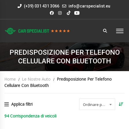
(+39) 031 431 3066
info@carspecialist.eu
PREDISPOSIZIONE PER TELEFONO
CELLULARE CON BLUETOOTH
Home
Le Nostre Auto
Predisposizione Per Telefono
Cellulare Con Bluetooth
Applica filtri
Ordinare per data
94
Corrispondenza di veicoli