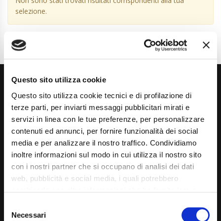
Non sono stati trovati risultati corrispondenti alla tua
selezione.
Questo sito utilizza cookie
Questo sito utilizza cookie tecnici e di profilazione di
terze parti, per inviarti messaggi pubblicitari mirati e
servizi in linea con le tue preferenze, per personalizzare
contenuti ed annunci, per fornire funzionalità dei social
Via Giuditta Pasta 2, Como (CO) 22100
media e per analizzare il nostro traffico. Condividiamo
inoltre informazioni sul modo in cui utilizza il nostro sito
(+39) 031 431 3066
con i nostri partner che si occupano di analisi dei dati
info@carspecialist.eu
web, pubblicità e social media, i quali potrebbero
combinarle con altre informazioni che ha fornito loro o
Dal Lunedì al Venerdì: 09:00 - 12:30 | 14:00 - 19:00
che hanno raccolto dal suo utilizzo dei loro servizi. La
Consent
Sabato: 09:00 - 12:30
mera chiusura del banner non comporta l’accettazione
Necessari
Selection