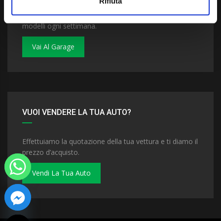
Rifiuta
Dai un'occhiata al nostro garage. Troverai nuovi
modelli ogni settimana.
Vai Al Garage
VUOI VENDERE LA TUA AUTO?
Effettuiamo la quotazione della tua vettura e ti diamo il
prezzo d’acquisto.
Vendi La Tua Auto
 chaty