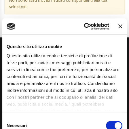
Non sono stati trovati risultati corrispondenti alla tua
selezione.
Questo sito utilizza cookie
Questo sito utilizza cookie tecnici e di profilazione di
terze parti, per inviarti messaggi pubblicitari mirati e
servizi in linea con le tue preferenze, per personalizzare
contenuti ed annunci, per fornire funzionalità dei social
Via Giuditta Pasta 2, Como (CO) 22100
media e per analizzare il nostro traffico. Condividiamo
inoltre informazioni sul modo in cui utilizza il nostro sito
(+39) 031 431 3066
con i nostri partner che si occupano di analisi dei dati
info@carspecialist.eu
web, pubblicità e social media, i quali potrebbero
combinarle con altre informazioni che ha fornito loro o
Dal Lunedì al Venerdì: 09:00 - 12:30 | 14:00 - 19:00
che hanno raccolto dal suo utilizzo dei loro servizi. La
Consent
Sabato: 09:00 - 12:30
mera chiusura del banner non comporta l’accettazione
Necessari
Selection