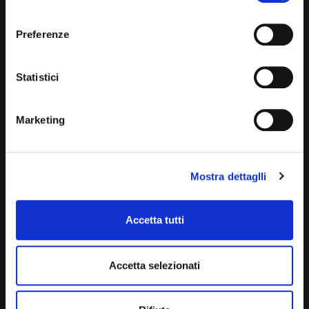
dei cookie e atre tecnologie. Vedi la nostra
cookie
Domenica: chiuso
policy
.
Preferenze
Il consenso può essere espresso cliccando "Accetto
CONTATTA UN CONSULENTE
tutti” o selezionando le diverse categorie di cookies
Statistici
UFFICIO VENDITE
JACOPO
Marketing
ALESSANDRO
UFFICIO ACQUISTI
MATTEO
Mostra dettaglli
SERVIZIO CLIENTI
DANIELE
Accetta tutti
Accetta selezionati
VUOI COMPRARE UNA NUOVA AUTO?