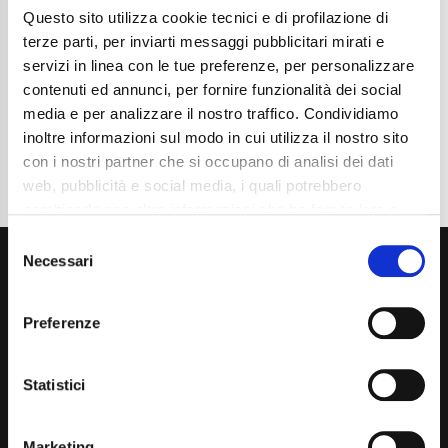
Questo sito utilizza cookie tecnici e di profilazione di
Cambio
Automatico
Normativa Euro
Euro6e
terze parti, per inviarti messaggi pubblicitari mirati e
servizi in linea con le tue preferenze, per personalizzare
Dettaglio
contenuti ed annunci, per fornire funzionalità dei social
media e per analizzare il nostro traffico. Condividiamo
inoltre informazioni sul modo in cui utilizza il nostro sito
con i nostri partner che si occupano di analisi dei dati
web, pubblicità e social media, i quali potrebbero
combinarle con altre informazioni che ha fornito loro o
che hanno raccolto dal suo utilizzo dei loro servizi. La
Consent
mera chiusura del banner non comporta l’accettazione
Necessari
Selection
dei cookie e atre tecnologie. Vedi la nostra
cookie
policy
.
Preferenze
Il consenso può essere espresso cliccando "Accetto
tutti” o selezionando le diverse categorie di cookies
Via Giuditta Pasta 2, Como (CO) 22100
Statistici
(+39) 031 431 3066
Marketing