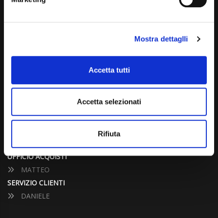
info@carspecialist.eu
Dal Lunedì al Venerdì: 09:00 - 12:30 | 14:00 - 19:00
Mostra dettaglli
Sabato: 09:00 - 12:30
Domenica: chiuso
Accetta tutti
CONTATTA UN CONSULENTE
Accetta selezionati
UFFICIO VENDITE
JACOPO
Rifiuta
ALESSANDRO
UFFICIO ACQUISTI
MATTEO
SERVIZIO CLIENTI
DANIELE