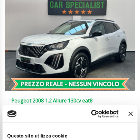
Peugeot 2008 1.2 Allure 130cv eat8
NEOPAT.|LED|CARPLAY|PADDLES
19.850
€
Anni
04/2025
Chilometraggio
13800
Questo sito utilizza cookie
Tipo Di Carburante
Benzina