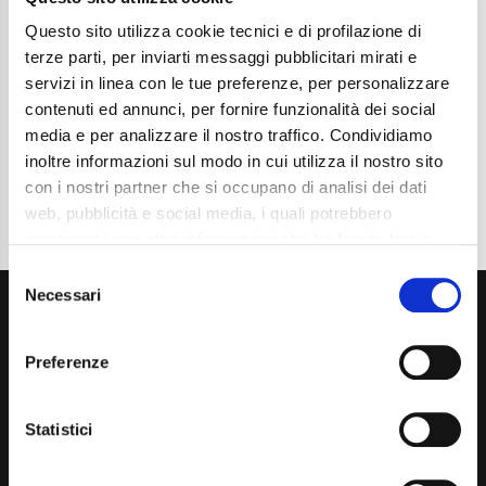
Chilometraggio
74500
Tipo Di Carburante
Benzina
Questo sito utilizza cookie tecnici e di profilazione di
Cambio
Automatico
terze parti, per inviarti messaggi pubblicitari mirati e
Normativa Euro
Euro6
servizi in linea con le tue preferenze, per personalizzare
contenuti ed annunci, per fornire funzionalità dei social
Dettaglio
media e per analizzare il nostro traffico. Condividiamo
inoltre informazioni sul modo in cui utilizza il nostro sito
con i nostri partner che si occupano di analisi dei dati
web, pubblicità e social media, i quali potrebbero
combinarle con altre informazioni che ha fornito loro o
che hanno raccolto dal suo utilizzo dei loro servizi. La
Consent
mera chiusura del banner non comporta l’accettazione
Necessari
Selection
dei cookie e atre tecnologie. Vedi la nostra
cookie
policy
.
Preferenze
Il consenso può essere espresso cliccando "Accetto
tutti” o selezionando le diverse categorie di cookies
Statistici
Via Giuditta Pasta 2, Como (CO) 22100
(+39) 031 431 3066