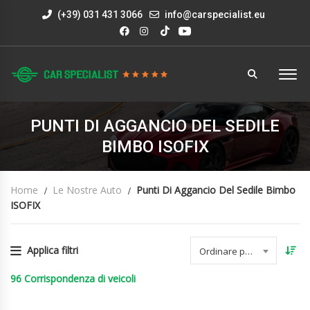
(+39) 031 431 3066
info@carspecialist.eu
PUNTI DI AGGANCIO DEL SEDILE
BIMBO ISOFIX
Home
Le Nostre Auto
Punti Di Aggancio Del Sedile Bimbo
ISOFIX
Applica filtri
Ordinare per data
96
Corrispondenza di veicoli