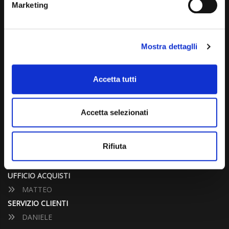
Marketing
info@carspecialist.eu
Dal Lunedì al Venerdì: 09:00 - 12:30 | 14:00 - 19:00
Mostra dettaglli
Sabato: 09:00 - 12:30
Domenica: chiuso
Accetta tutti
CONTATTA UN CONSULENTE
Accetta selezionati
UFFICIO VENDITE
JACOPO
Rifiuta
ALESSANDRO
UFFICIO ACQUISTI
MATTEO
SERVIZIO CLIENTI
DANIELE