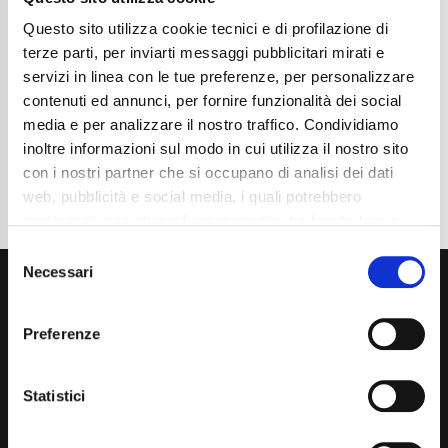
Chilometraggio
13600
Tipo Di Carburante
Benzina
Questo sito utilizza cookie tecnici e di profilazione di
Cambio
Manuale
terze parti, per inviarti messaggi pubblicitari mirati e
Normativa Euro
Euro6e
servizi in linea con le tue preferenze, per personalizzare
contenuti ed annunci, per fornire funzionalità dei social
Dettaglio
media e per analizzare il nostro traffico. Condividiamo
inoltre informazioni sul modo in cui utilizza il nostro sito
con i nostri partner che si occupano di analisi dei dati
web, pubblicità e social media, i quali potrebbero
combinarle con altre informazioni che ha fornito loro o
che hanno raccolto dal suo utilizzo dei loro servizi. La
Consent
mera chiusura del banner non comporta l’accettazione
Necessari
Selection
dei cookie e atre tecnologie. Vedi la nostra
cookie
policy
.
Preferenze
Il consenso può essere espresso cliccando "Accetto
tutti” o selezionando le diverse categorie di cookies
Statistici
Via Giuditta Pasta 2, Como (CO) 22100
(+39) 031 431 3066