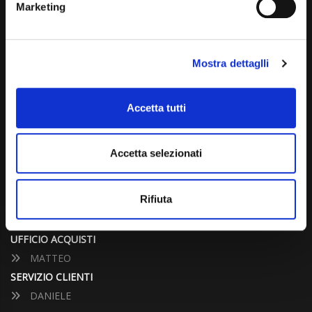
Marketing
info@carspecialist.eu
Dal Lunedì al Venerdì: 09:00 - 12:30 | 14:00 - 19:00
Mostra dettaglli
Sabato: 09:00 - 12:30
Domenica: chiuso
Accetta tutti
CONTATTA UN CONSULENTE
Accetta selezionati
UFFICIO VENDITE
JACOPO
Rifiuta
ALESSANDRO
UFFICIO ACQUISTI
MATTEO
SERVIZIO CLIENTI
DANIELE