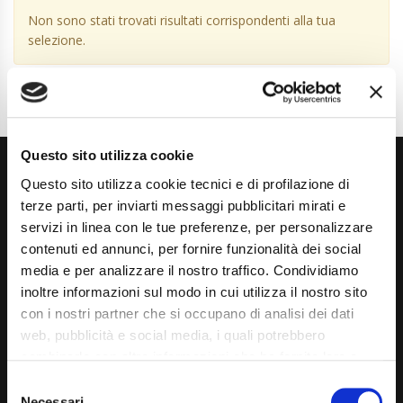
Non sono stati trovati risultati corrispondenti alla tua
selezione.
Questo sito utilizza cookie
Questo sito utilizza cookie tecnici e di profilazione di
terze parti, per inviarti messaggi pubblicitari mirati e
servizi in linea con le tue preferenze, per personalizzare
contenuti ed annunci, per fornire funzionalità dei social
media e per analizzare il nostro traffico. Condividiamo
Via Giuditta Pasta 2, Como (CO) 22100
inoltre informazioni sul modo in cui utilizza il nostro sito
(+39) 031 431 3066
con i nostri partner che si occupano di analisi dei dati
web, pubblicità e social media, i quali potrebbero
info@carspecialist.eu
combinarle con altre informazioni che ha fornito loro o
Dal Lunedì al Venerdì: 09:00 - 12:30 | 14:00 - 19:00
che hanno raccolto dal suo utilizzo dei loro servizi. La
Consent
mera chiusura del banner non comporta l’accettazione
Necessari