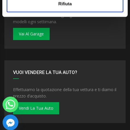
Rifiuta
Dai un'occhiata al nostro garage. Troverai nuovi
modelli ogni settimana.
Vai Al Garage
VUOI VENDERE LA TUA AUTO?
Effettuiamo la quotazione della tua vettura e ti diamo il
prezzo d’acquisto.
Vendi La Tua Auto
 chaty