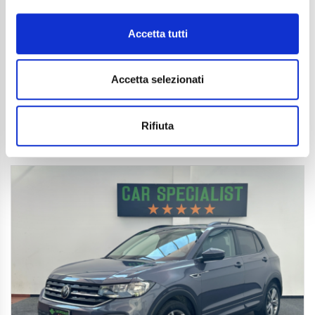
16.850
€
Anni
04/2022
Accetta tutti
Chilometraggio
39900
Tipo Di Carburante
Benzina
Cambio
Automatico
Accetta selezionati
Normativa Euro
Euro6d-ISC-FCM
Dettaglio
Rifiuta