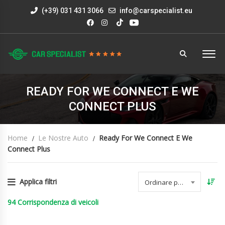
(+39) 031 431 3066
info@carspecialist.eu
READY FOR WE CONNECT E WE
CONNECT PLUS
Home
Le Nostre Auto
Ready For We Connect E We
Connect Plus
Applica filtri
Ordinare per data
94
Corrispondenza di veicoli