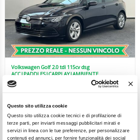
Volkswagen Golf 2.0 tdi 115cv dsg
ACC|PADDLES|CARPLAY|AMBIENTE
19.850
€
Anni
05/2022
Chilometraggio
54900
Questo sito utilizza cookie
Tipo Di Carburante
Diesel
Cambio
Automatico
Questo sito utilizza cookie tecnici e di profilazione di
Normativa Euro
Euro6d-ISC-FCM
terze parti, per inviarti messaggi pubblicitari mirati e
servizi in linea con le tue preferenze, per personalizzare
Dettaglio
contenuti ed annunci, per fornire funzionalità dei social