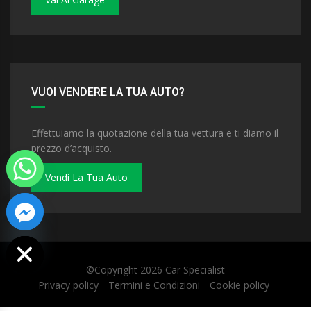
VUOI VENDERE LA TUA AUTO?
Effettuiamo la quotazione della tua vettura e ti diamo il
prezzo d’acquisto.
Vendi La Tua Auto
 chaty
©Copyright 2026
Car Specialist
Privacy policy
Termini e Condizioni
Cookie policy