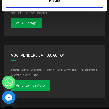
Rifiuta
Dai un'occhiata al nostro garage. Troverai nuovi
modelli ogni settimana.
Vai Al Garage
VUOI VENDERE LA TUA AUTO?
Effettuiamo la quotazione della tua vettura e ti diamo il
prezzo d’acquisto.
Vendi La Tua Auto
 chaty