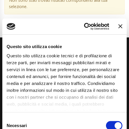
Non sono stati trovati risultati corrispondenti alla tua
selezione.
Questo sito utilizza cookie
Questo sito utilizza cookie tecnici e di profilazione di
terze parti, per inviarti messaggi pubblicitari mirati e
servizi in linea con le tue preferenze, per personalizzare
contenuti ed annunci, per fornire funzionalità dei social
Via Giuditta Pasta 2, Como (CO) 22100
media e per analizzare il nostro traffico. Condividiamo
inoltre informazioni sul modo in cui utilizza il nostro sito
(+39) 031 431 3066
con i nostri partner che si occupano di analisi dei dati
info@carspecialist.eu
web, pubblicità e social media, i quali potrebbero
combinarle con altre informazioni che ha fornito loro o
Dal Lunedì al Venerdì: 09:00 - 12:30 | 14:00 - 19:00
che hanno raccolto dal suo utilizzo dei loro servizi. La
Consent
Sabato: 09:00 - 12:30
mera chiusura del banner non comporta l’accettazione
Necessari
Selection