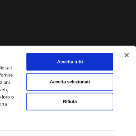
Accetta tutti
AUTO?
icitari
fornire
Vendi La Tua Auto
Accetta selezionati
zioni
lla tua vettura e ti
 web,
 loro o
Rifiuta
orta
rie di