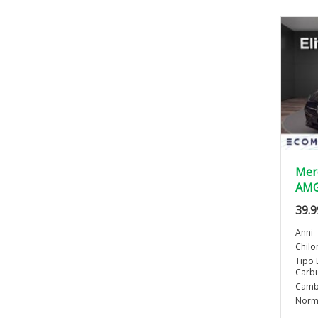
Mer
AMG
39.9
Anni
Chilo
Tipo 
Carbu
Camb
Norma