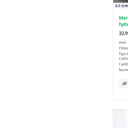
Mer
hybr
32.9
Anni
Chilo
Tipo 
Carbu
Camb
Norma