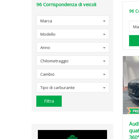
96
Corrispondenza di veicoli
96
C
Marca
Ma
Modello
Anno
Chilometraggio
Cambio
Tipo di carburante
Filtra
Audi
qua
360