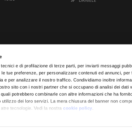
DANIELE
e
VUOI VENDERE LA TUA 
tecnici e di profilazione di terze parti, per inviarti messaggi pubbl
on le tue preferenze, per personalizzare contenuti ed annunci, per 
Vai Al Garage
ia e per analizzare il nostro traffico. Condividiamo inoltre informa
Effettuiamo la quotazione de
nostro sito con i nostri partner che si occupano di analisi dei dati
diamo il prezzo d’acquisto.
i quali potrebbero combinarle con altre informazioni che ha fornito
 utilizzo dei loro servizi. La mera chiusura del banner non comp
 atre tecnologie. Vedi la nostra
cookie policy
.
resso cliccando "Accetto tutti” o selezionando le diverse catego