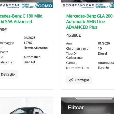
cedes-Benz C 180 Mild
Mercedes-Benz GLA 200 
id S.W. Advanced
Automatic AMG Line
ADVANCED Plus
90
€
46.890
€
04/2025
metraggio
12707
Anni
01/2026
Di
Elettrica/Benzina
Chilometraggio
10
rante
Tipo Di
Diesel
io
Automatico
Carburante
tiva Euro
Euro 6d
Cambio
Automatic
Normativa Euro
Euro 6d
Dettaglio
Dettaglio