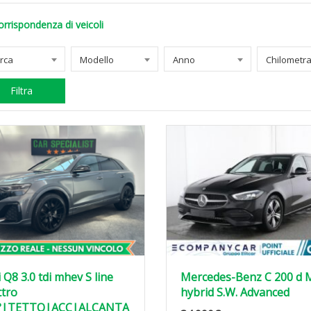
orrispondenza di veicoli
rca
Modello
Anno
Filtra
 Q8 3.0 tdi mhev S line
Mercedes-Benz C 200 d M
ttro
hybrid S.W. Advanced
°|TETTO|ACC|ALCANTA