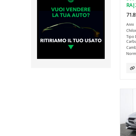
RA|
71.8
Anni
Chilo
Tipo 
Carbu
Camb
Norma