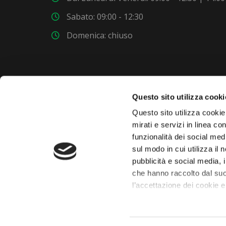
Sabato: 09:00 - 12:30
Domenica: chiuso
Questo sito utilizza cooki
VUOI COMPRARE UNA NUOVA AUTO?
Questo sito utilizza cookie 
mirati e servizi in linea c
funzionalità dei social med
Dai un'occhiata al nostro garage. Troverai nuovi
sul modo in cui utilizza il 
modelli ogni settimana.
pubblicità e social media, 
che hanno raccolto dal suo
l’accettazione dei cookie e
 chaty
Il consenso può essere esp
cookies