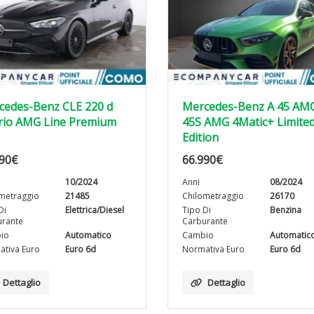
cedes-Benz CLE 220 d
Mercedes-Benz A 45 AM
rio AMG Line Premium
45S AMG 4Matic+ Limite
Edition
90
€
66.990
€
10/2024
Anni
08/2024
metraggio
21485
Chilometraggio
26170
Di
Elettrica/Diesel
Tipo Di
Benzina
rante
Carburante
io
Automatico
Cambio
Automatic
tiva Euro
Euro 6d
Normativa Euro
Euro 6d
Dettaglio
Dettaglio