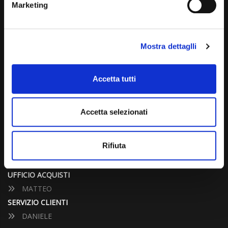
Marketing
info@carspecialist.eu
Dal Lunedì al Venerdì: 09:00 - 12:30 | 14:00 - 19:00
Mostra dettaglli
Sabato: 09:00 - 12:30
Domenica: chiuso
Accetta tutti
CONTATTA UN CONSULENTE
Accetta selezionati
UFFICIO VENDITE
JACOPO
Rifiuta
ALESSANDRO
UFFICIO ACQUISTI
MATTEO
SERVIZIO CLIENTI
DANIELE