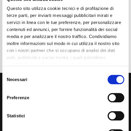
Chilometraggio
112900
Tipo Di Carburante
Diesel
Questo sito utilizza cookie tecnici e di profilazione di
Cambio
Manuale
terze parti, per inviarti messaggi pubblicitari mirati e
Normativa Euro
Euro6d-Final
servizi in linea con le tue preferenze, per personalizzare
contenuti ed annunci, per fornire funzionalità dei social
Dettaglio
media e per analizzare il nostro traffico. Condividiamo
inoltre informazioni sul modo in cui utilizza il nostro sito
con i nostri partner che si occupano di analisi dei dati
web, pubblicità e social media, i quali potrebbero
combinarle con altre informazioni che ha fornito loro o
che hanno raccolto dal suo utilizzo dei loro servizi. La
Consent
mera chiusura del banner non comporta l’accettazione
Necessari
Selection
dei cookie e atre tecnologie. Vedi la nostra
cookie
policy
.
Preferenze
Il consenso può essere espresso cliccando "Accetto
tutti” o selezionando le diverse categorie di cookies
Statistici
Via Giuditta Pasta 2, Como (CO) 22100
(+39) 031 431 3066