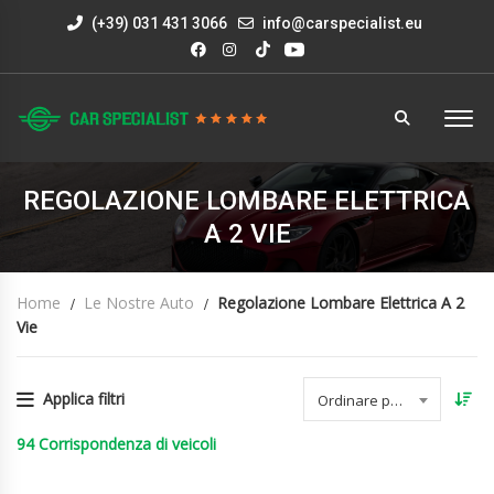
(+39) 031 431 3066
info@carspecialist.eu
REGOLAZIONE LOMBARE ELETTRICA
A 2 VIE
Home
Le Nostre Auto
Regolazione Lombare Elettrica A 2
Vie
Applica filtri
Ordinare per data
94
Corrispondenza di veicoli