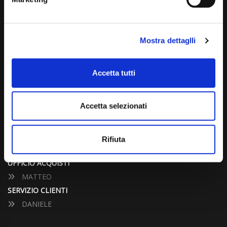
info@carspecialist.eu
Dal Lunedì al Venerdì: 09:00 - 12:30 | 14:00 - 19:00
Mostra dettaglli
Sabato: 09:00 - 12:30
Domenica: chiuso
Accetta tutti
CONTATTA UN CONSULENTE
Accetta selezionati
UFFICIO VENDITE
JACOPO
Rifiuta
ALESSANDRO
UFFICIO ACQUISTI
MATTEO
SERVIZIO CLIENTI
DANIELE