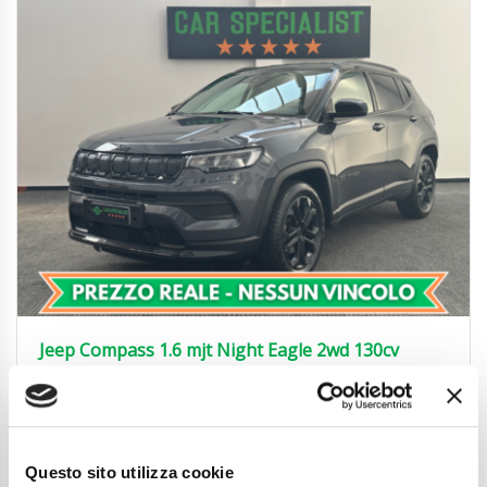
Jeep Compass 1.6 mjt Night Eagle 2wd 130cv
UNIRPOP.|CARPLAY|18′
17.450
€
Anni
11/2022
Chilometraggio
112900
Questo sito utilizza cookie
Tipo Di Carburante
Diesel