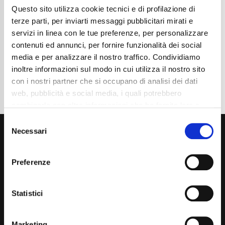
Questo sito utilizza cookie tecnici e di profilazione di
Cambio
Manuale
Normativa Euro
Euro6d-Final
terze parti, per inviarti messaggi pubblicitari mirati e
servizi in linea con le tue preferenze, per personalizzare
Dettaglio
contenuti ed annunci, per fornire funzionalità dei social
media e per analizzare il nostro traffico. Condividiamo
inoltre informazioni sul modo in cui utilizza il nostro sito
con i nostri partner che si occupano di analisi dei dati
web, pubblicità e social media, i quali potrebbero
combinarle con altre informazioni che ha fornito loro o
che hanno raccolto dal suo utilizzo dei loro servizi. La
Consent
mera chiusura del banner non comporta l’accettazione
Necessari
Selection
dei cookie e atre tecnologie. Vedi la nostra
cookie
policy
.
Preferenze
Il consenso può essere espresso cliccando "Accetto
tutti” o selezionando le diverse categorie di cookies
Via Giuditta Pasta 2, Como (CO) 22100
Statistici
(+39) 031 431 3066
Marketing