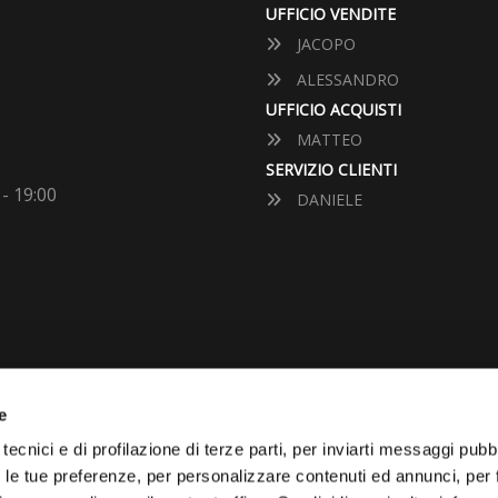
UFFICIO VENDITE
JACOPO
ALESSANDRO
UFFICIO ACQUISTI
MATTEO
SERVIZIO CLIENTI
 - 19:00
DANIELE
e
VUOI VENDERE LA TUA 
tecnici e di profilazione di terze parti, per inviarti messaggi pubbl
on le tue preferenze, per personalizzare contenuti ed annunci, per 
Vai Al Garage