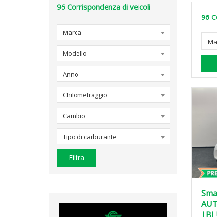
96
Corrispondenza di veicoli
96
C
Marca
Ma
Modello
Anno
Chilometraggio
Cambio
Tipo di carburante
Filtra
Sma
AUT
|BL