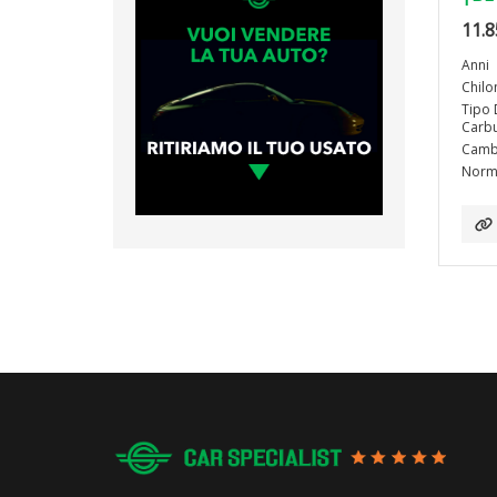
11.8
Anni
Chilo
Tipo 
Carbu
Camb
Norma