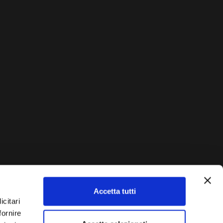
Accetta tutti
AUTO?
icitari
fornire
Vendi La Tua Auto