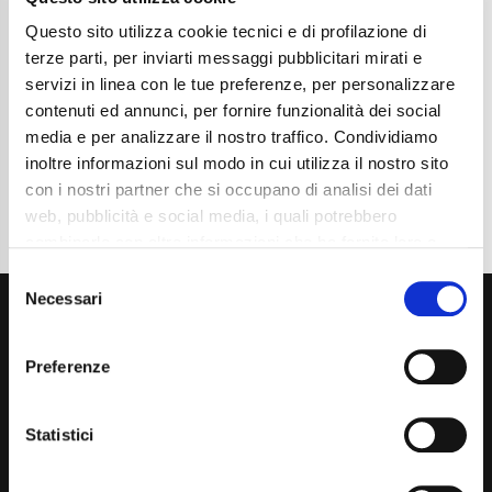
Chilometraggio
13600
Tipo Di Carburante
Benzina
Questo sito utilizza cookie tecnici e di profilazione di
Cambio
Manuale
terze parti, per inviarti messaggi pubblicitari mirati e
Normativa Euro
Euro6e
servizi in linea con le tue preferenze, per personalizzare
contenuti ed annunci, per fornire funzionalità dei social
Dettaglio
media e per analizzare il nostro traffico. Condividiamo
inoltre informazioni sul modo in cui utilizza il nostro sito
con i nostri partner che si occupano di analisi dei dati
web, pubblicità e social media, i quali potrebbero
combinarle con altre informazioni che ha fornito loro o
che hanno raccolto dal suo utilizzo dei loro servizi. La
Consent
mera chiusura del banner non comporta l’accettazione
Necessari
Selection
dei cookie e atre tecnologie. Vedi la nostra
cookie
policy
.
Preferenze
Il consenso può essere espresso cliccando "Accetto
tutti” o selezionando le diverse categorie di cookies
Statistici
Via Giuditta Pasta 2, Como (CO) 22100
(+39) 031 431 3066