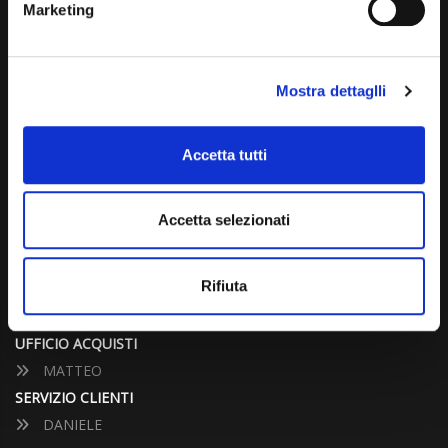
Marketing
info@carspecialist.eu
Dal Lunedì al Venerdì: 09:00 - 12:30 | 14:00 - 19:00
Mostra dettaglli
Sabato: 09:00 - 12:30
Domenica: chiuso
Accetta tutti
CONTATTA UN CONSULENTE
Accetta selezionati
UFFICIO VENDITE
JACOPO
Rifiuta
ALESSANDRO
UFFICIO ACQUISTI
MATTEO
SERVIZIO CLIENTI
DANIELE